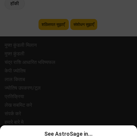
हॉकी
शख़्सियत सुझाएँ
संशोधन सुझाएँ
मुफ्त कुंडली मिलान
मुफ्त कुंडली
चंद्र राशि आधारित भविष्यफल
केपी ज्योतिष
लाल किताब
ज्योतिष उपकरण/टूल
प्रतिक्रिया
लेख सबमिट करे
संपर्क करे
हमारे बारे मे
भुगतान
See AstroSage in...