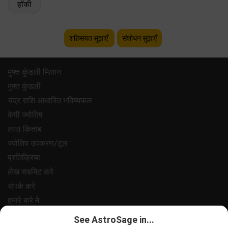
हॉकी
शख़्सियत सुझाएँ
संशोधन सुझाएँ
मुफ्त कुंडली मिलान
मुफ्त कुंडली
चंद्र राशि आधारित भविष्यफल
केपी ज्योतिष
लाल किताब
ज्योतिष उपकरण/टूल
प्रतिक्रिया
लेख सबमिट करे
संपर्क करे
हमारे बारे मे
भुगतान
See AstroSage in...