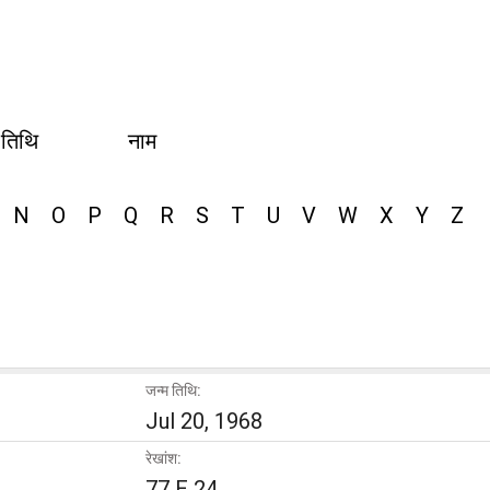
 तिथि
नाम
N
O
P
Q
R
S
T
U
V
W
X
Y
Z
जन्म तिथि:
Jul 20, 1968
रेखांश:
77 E 24