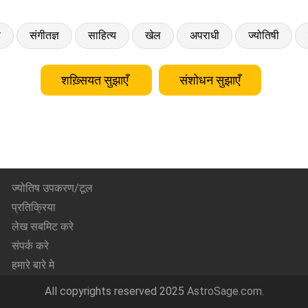
ड
संगीतज्ञ
साहित्य
खेल
अपराधी
ज्योतिषी
शख़्सियत सुझाएँ
संशोधन सुझाएँ
ज्योतिष उपकरण/टूल
प्रतिक्रिया
लेख सबमिट करे
संपर्क करे
हमारे बारे मे
All copyrights reserved 2025
AstroSage.com
.