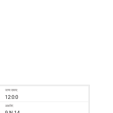
जन्म समय:
12:0:0
अक्षांश:
9 N 14