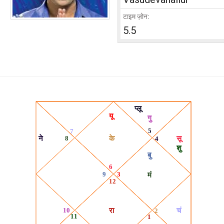
टाइम ज़ोन:
5.5