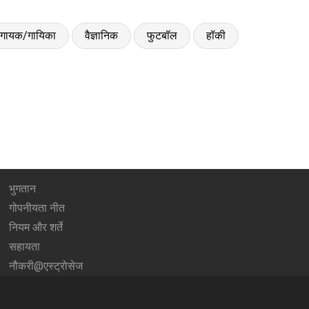
गायक/गायिका
वैज्ञानिक
फुटबॉल
हॉकी
भुगतान
गोपनीयता नीत
नियम और शर्ते
सहायता
नौकरी@एस्ट्रोसेज