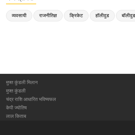
व्यवसायी
राजनीतिज्ञ
क्रिकेट
हॉलीवुड
बॉलीवु
मुफ्त कुंडली मिलान
मुफ्त कुंडली
चंद्र राशि आधारित भविष्यफल
केपी ज्योतिष
लाल किताब