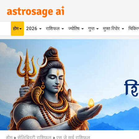
होम
2026
राशिफल
ज्योतिष
गुप्त
मुफ्त रिपोर
चिकित
Previous
होम
»
सेलिब्रिटी राशिफल
»
एस जे सूर्य राशिफल