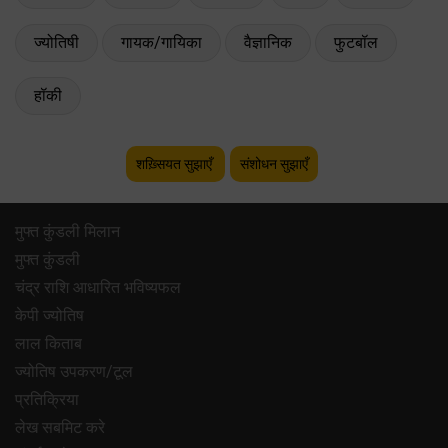
ज्योतिषी
गायक/गायिका
वैज्ञानिक
फुटबॉल
हॉकी
शख़्सियत सुझाएँ
संशोधन सुझाएँ
मुफ्त कुंडली मिलान
मुफ्त कुंडली
चंद्र राशि आधारित भविष्यफल
केपी ज्योतिष
लाल किताब
ज्योतिष उपकरण/टूल
प्रतिक्रिया
लेख सबमिट करे