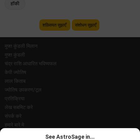
हॉकी
शख़्सियत सुझाएँ
संशोधन सुझाएँ
मुफ्त कुंडली मिलान
मुफ्त कुंडली
चंद्र राशि आधारित भविष्यफल
केपी ज्योतिष
लाल किताब
ज्योतिष उपकरण/टूल
प्रतिक्रिया
लेख सबमिट करे
संपर्क करे
हमारे बारे मे
भुगतान
See AstroSage in...