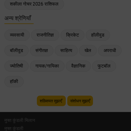
शकीला गोचर 2026 राशिफल
अन्य श्रेणियाँ
व्यवसायी
राजनीतिज्ञ
क्रिकेट
हॉलीवुड
बॉलीवुड
संगीतज्ञ
साहित्य
खेल
अपराधी
ज्योतिषी
गायक/गायिका
वैज्ञानिक
फुटबॉल
हॉकी
शख़्सियत सुझाएँ
संशोधन सुझाएँ
मुफ्त कुंडली मिलान
मुफ्त कुंडली