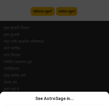
शख़्सियत सुझाएँ
संशोधन सुझाएँ
मुफ्त कुंडली मिलान
मुफ्त कुंडली
चंद्र राशि आधारित भविष्यफल
केपी ज्योतिष
लाल किताब
ज्योतिष उपकरण/टूल
प्रतिक्रिया
लेख सबमिट करे
संपर्क करे
हमारे बारे मे
भुगतान
See AstroSage in...
गोपनीयता नीत