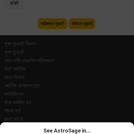
हॉकी
शख़्सियत सुझाएँ
संशोधन सुझाएँ
मुफ्त कुंडली मिलान
मुफ्त कुंडली
चंद्र राशि आधारित भविष्यफल
केपी ज्योतिष
लाल किताब
ज्योतिष उपकरण/टूल
प्रतिक्रिया
लेख सबमिट करे
संपर्क करे
हमारे बारे मे
भुगतान
See AstroSage in...