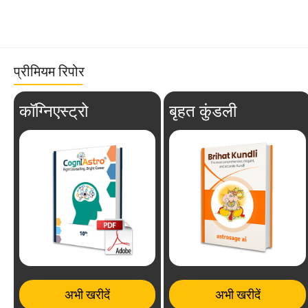
प्रीमियम रिपोर
कॉग्निएस्ट्रो
बृहत कुंडली
अभी खरीदें
अभी खरीदें