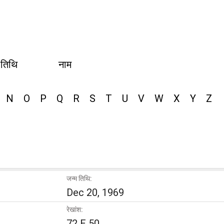
 तिथि
नाम
N
O
P
Q
R
S
T
U
V
W
X
Y
Z
जन्म तिथि:
Dec 20, 1969
रेखांश:
72 E 50