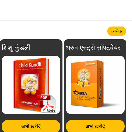
अधिक
शिशु कुंडली
ध्रुव एस्ट्रो सॉफ्टवेयर
अभी खरीदें
अभी खरीदें