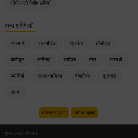
सोमी अली विशेष छवियाँ
अन्य श्रेणियाँ
व्यवसायी
राजनीतिज्ञ
क्रिकेट
हॉलीवुड
बॉलीवुड
संगीतज्ञ
साहित्य
खेल
अपराधी
ज्योतिषी
गायक/गायिका
वैज्ञानिक
फुटबॉल
हॉकी
शख़्सियत सुझाएँ
संशोधन सुझाएँ
मुफ्त कुंडली मिलान