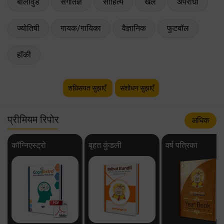
बॉलीवुड
संगीतज्ञ
साहित्य
खेल
अपराधी
ज्योतिषी
गायक/गायिका
वैज्ञानिक
फुटबॉल
हॉकी
शख़्सियत सुझाएँ
संशोधन सुझाएँ
प्रीमियम रिपोर
अधिक
कॉग्निएस्ट्रो
बृहत कुंडली
वर्ष पत्रिका