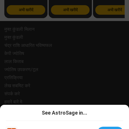
अभी खरीदें
अभी खरीदें
अभी खरीदें
मुफ्त कुंडली मिलान
मुफ्त कुंडली
चंद्र राशि आधारित भविष्यफल
केपी ज्योतिष
लाल किताब
ज्योतिष उपकरण/टूल
प्रतिक्रिया
लेख सबमिट करे
संपर्क करे
हमारे बारे मे
भुगतान
See AstroSage in...
गोपनीयता नीत
नियम और शर्ते