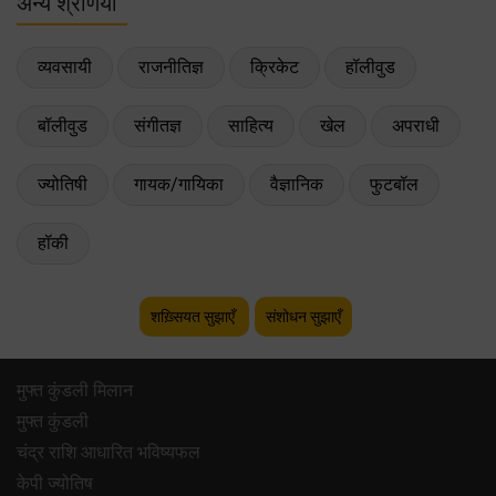
अन्य श्रेणियाँ
व्यवसायी
राजनीतिज्ञ
क्रिकेट
हॉलीवुड
बॉलीवुड
संगीतज्ञ
साहित्य
खेल
अपराधी
ज्योतिषी
गायक/गायिका
वैज्ञानिक
फुटबॉल
हॉकी
शख़्सियत सुझाएँ
संशोधन सुझाएँ
मुफ्त कुंडली मिलान
मुफ्त कुंडली
चंद्र राशि आधारित भविष्यफल
केपी ज्योतिष