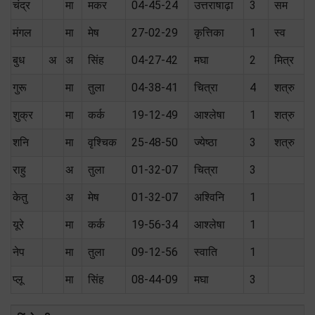
चंद्र
मा
मकर
04-45-24
उत्तराषाढ़ा
3
सम
मंगल
मा
मेष
27-02-29
कृत्तिका
1
स्‍व
बुध
अ
अ
सिंह
04-27-42
मघा
2
मित्र
गुरू
मा
तुला
04-38-41
चित्रा
4
शत्रु
शुक्र
मा
कर्क
19-12-49
आश्लेषा
1
शत्रु
शनि
मा
वृश्चिक
25-48-50
ज्येष्ठा
3
शत्रु
राहु
अ
तुला
01-32-07
चित्रा
3
केतु
अ
मेष
01-32-07
अश्विनि
1
यूरे
मा
कर्क
19-56-34
आश्लेषा
1
नेप
मा
तुला
09-12-56
स्वाति
1
प्लू
मा
सिंह
08-44-09
मघा
3