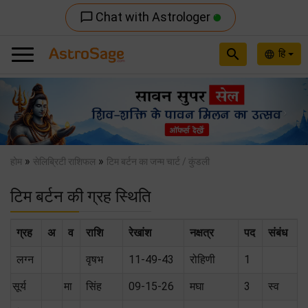
Chat with Astrologer
chat_bubble_outline
search
हि
language
Previous
Nex
»
»
होम
सेलिब्रिटी राशिफल
टिम बर्टन का जन्म चार्ट / कुंडली
टिम बर्टन की ग्रह स्थिति
ग्रह
अ
व
राशि
रेखांश
नक्षत्र
पद
संबंध
लग्न
वृषभ
11-49-43
रोहिणी
1
सूर्य
मा
सिंह
09-15-26
मघा
3
स्‍व