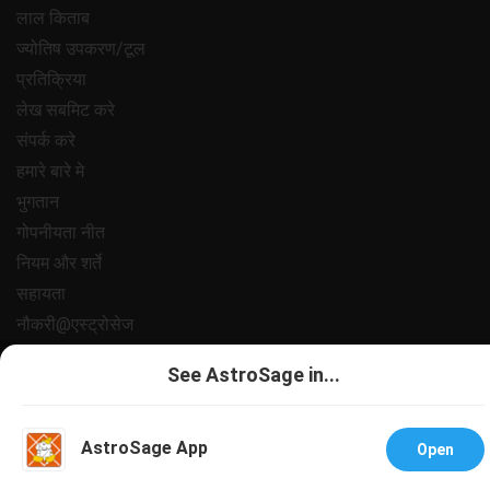
लाल किताब
ज्योतिष उपकरण/टूल
प्रतिक्रिया
लेख सबमिट करे
संपर्क करे
हमारे बारे मे
भुगतान
गोपनीयता नीत
नियम और शर्ते
सहायता
नौकरी@एस्ट्रोसेज
All copyrights reserved 2025
AstroSage.com
.
See AstroSage in...
AstroSage App
Open