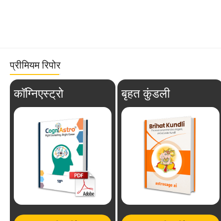
प्रीमियम रिपोर
कॉग्निएस्ट्रो
बृहत कुंडली