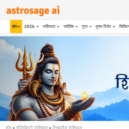
होम
2026
राशिफल
ज्योतिष
गुप्त
मुफ्त रिपोर
चिकित
Previous
होम
»
सेलिब्रिटी राशिफल
»
टिम्बालैंड राशिफल