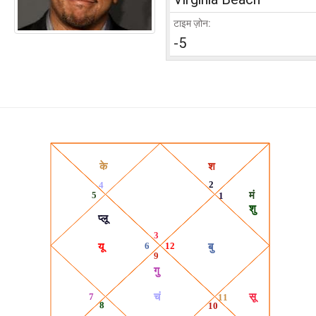
टाइम ज़ोन:
-5