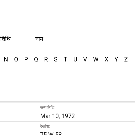
 तिथि
नाम
N
O
P
Q
R
S
T
U
V
W
X
Y
Z
जन्म तिथि:
Mar 10, 1972
रेखांश:
75 W 58