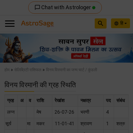
Chat with Astrologer
chat_bubble_outline
search
हि
language
Previous
Nex
»
»
होम
सेलिब्रिटी राशिफल
विनय विरमानी का जन्म चार्ट / कुंडली
विनय विरमानी की ग्रह स्थिति
ग्रह
अ
व
राशि
रेखांश
नक्षत्र
पद
संबंध
लग्न
मेष
26-07-26
भरणी
4
सूर्य
मा
मकर
11-01-41
श्र‌ावण
1
शत्रु