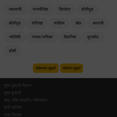
व्यवसायी
राजनीतिज्ञ
क्रिकेट
हॉलीवुड
बॉलीवुड
संगीतज्ञ
साहित्य
खेल
अपराधी
ज्योतिषी
गायक/गायिका
वैज्ञानिक
फुटबॉल
हॉकी
शख़्सियत सुझाएँ
संशोधन सुझाएँ
मुफ्त कुंडली मिलान
मुफ्त कुंडली
चंद्र राशि आधारित भविष्यफल
केपी ज्योतिष
लाल किताब