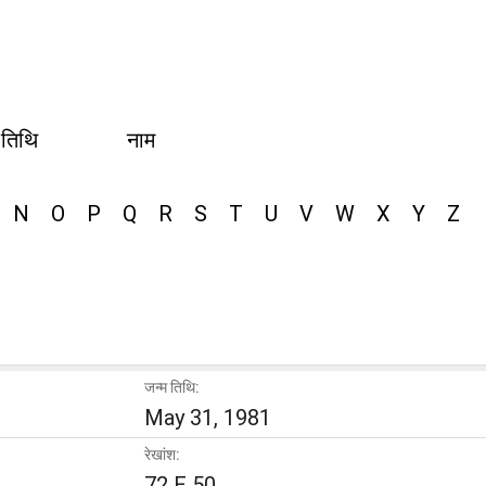
 तिथि
नाम
N
O
P
Q
R
S
T
U
V
W
X
Y
Z
जन्म तिथि:
May 31, 1981
रेखांश:
72 E 50