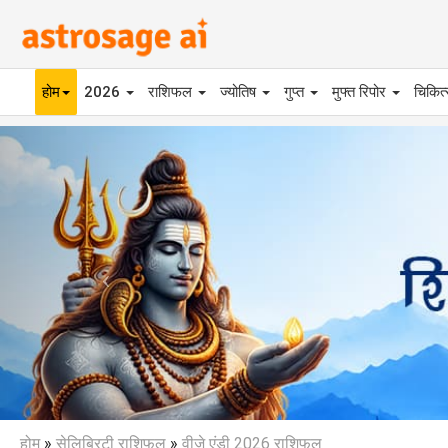
होम
2026
राशिफल
ज्योतिष
गुप्त
मुफ्त रिपोर
चिकित
Previous
होम
»
सेलिब्रिटी राशिफल
»
वीजे एंडी 2026 राशिफल