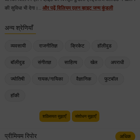
की सुविधा भी देगा।...
और पढ़ें विलियम एलन व्हाइट जन्म कुंडली
अन्य श्रेणियाँ
व्यवसायी
राजनीतिज्ञ
क्रिकेट
हॉलीवुड
बॉलीवुड
संगीतज्ञ
साहित्य
खेल
अपराधी
ज्योतिषी
गायक/गायिका
वैज्ञानिक
फुटबॉल
हॉकी
शख़्सियत सुझाएँ
संशोधन सुझाएँ
प्रीमियम रिपोर
अधिक