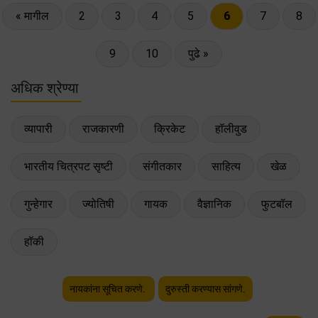
« मागील
2
3
4
5
6
7
8
9
10
पुढे »
अधिक श्रेण्या
व्यापारी
राजकारणी
क्रिकेट
हॉलीवुड
भारतीय चित्रपट सृष्टी
संगीतकार
साहित्य
खेळ
गुन्हेगार
ज्योतिषी
गायक
वैज्ञानिक
फुटबॉल
हॉकी
नायकांना सूचित करणे.
दुरुस्ती करण्यास सांगणे.