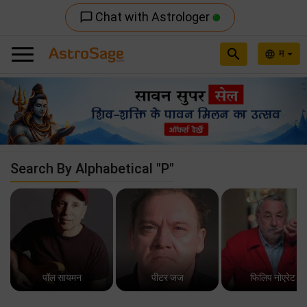
Chat with Astrologer
chat_bubble_outline
search
म
language
Previous
Nex
Search By Alphabetical "P"
पॉल सायमन
पीटर जज
फिलिप नोएरेट