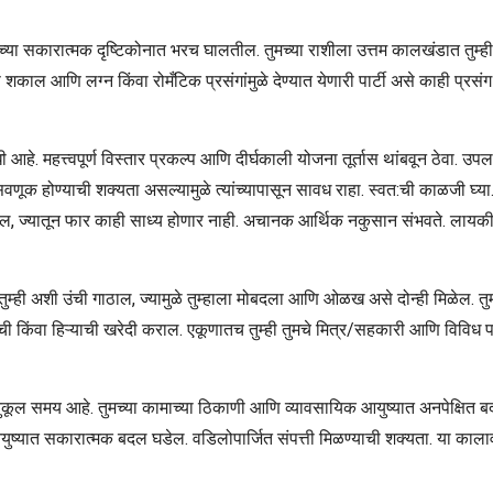
च्या सकारात्मक दृष्टिकोनात भरच घालतील. तुमच्या राशीला उत्तम कालखंडात तुम्ह
ाल आणि लग्न किंवा रोमँटिक प्रसंगांमुळे देण्यात येणारी पार्टी असे काही प्रस
. महत्त्वपूर्ण विस्तार प्रकल्प आणि दीर्घकाली योजना तूर्तास थांबवून ठेवा. उपलब्
णूक होण्याची शक्यता असल्यामुळे त्यांच्यापासून सावध राहा. स्वत:ची काळजी घ्या. 
राल, ज्यातून फार काही साध्य होणार नाही. अचानक आर्थिक नकुसान संभवते. लायकी न
ुम्ही अशी उंची गाठाल, ज्यामुळे तुम्हाला मोबदला आणि ओळख असे दोन्ही मिळेल. तुमच्
याची किंवा हिऱ्याची खरेदी कराल. एकूणातच तुम्ही तुमचे मित्र/सहकारी आणि विविध पा
ुकूल समय आहे. तुमच्या कामाच्या ठिकाणी आणि व्यावसायिक आयुष्यात अनपेक्षित 
युष्यात सकारात्मक बदल घडेल. वडिलोपार्जित संपत्ती मिळण्याची शक्यता. या कालावधी