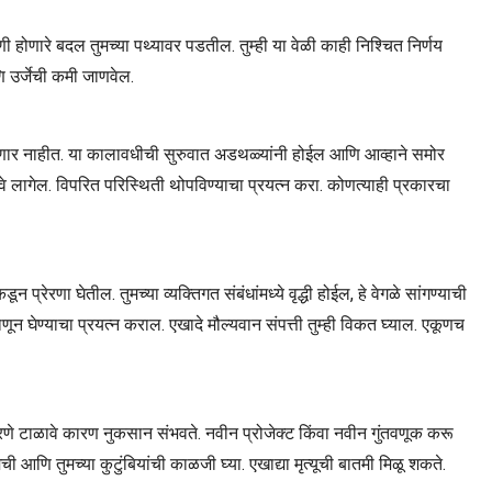
ोणारे बदल तुमच्या पथ्यावर पडतील. तुम्ही या वेळी काही निश्चित निर्णय
णि उर्जेची कमी जाणवेल.
 होणार नाहीत. या कालावधीची सुरुवात अडथळ्यांनी होईल आणि आव्हाने समोर
ावे लागेल. विपरित परिस्थिती थोपविण्याचा प्रयत्न करा. कोणत्याही प्रकारचा
्रेरणा घेतील. तुमच्या व्यक्तिगत संबंधांमध्ये वृद्धी होईल, हे वेगळे सांगण्याची
 घेण्याचा प्रयत्न कराल. एखादे मौल्यवान संपत्ती तुम्ही विकत घ्याल. एकूणच
े टाळावे कारण नुकसान संभवते. नवीन प्रोजेक्ट किंवा नवीन गुंतवणूक करू
ी आणि तुमच्या कुटुंबियांची काळजी घ्या. एखाद्या मृत्यूची बातमी मिळू शकते.