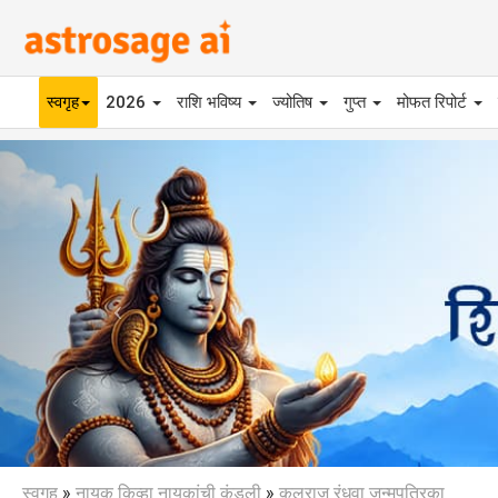
स्वगृह
2026
राशि भविष्य
ज्योतिष
गुप्त
मोफत रिपोर्ट
Previous
स्वगृह
»
नायक किव्हा नायकांची कुंडली
»
कुलराज रंधवा जन्मपत्रिका