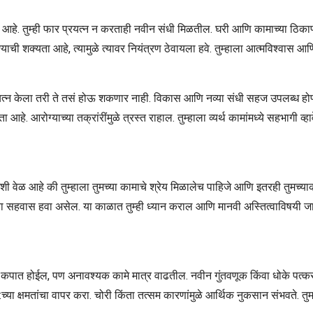
े. तुम्ही फार प्रयत्न न करताही नवीन संधी मिळतील. घरी आणि कामाच्या ठिकाणी ह
याची शक्यता आहे, त्यामुळे त्यावर नियंत्रण ठेवायला हवे. तुम्हाला आत्मविश्वास आ
चा प्रयत्न केला तरी ते तसं होऊ शकणार नाही. विकास आणि नव्या संधी सहज उपलब्ध
आरोग्याच्या तक्रांरींमुळे त्रस्त राहाल. तुम्हाला व्यर्थ कामांमध्ये सहभागी व्ह
ी वेळ आहे की तुम्हाला तुमच्या कामाचे श्रेय मिळालेच पाहिजे आणि इतरही तुमच्याकडून प
 सहवास हवा असेल. या काळात तुम्ही ध्यान कराल आणि मानवी अस्तित्वाविषयी जाणून
पात होईल, पण अनावश्यक कामे मात्र वाढतील. नवीन गुंतवणूक किंवा धोके पत्करण
:च्या क्षमतांचा वापर करा. चोरी किंता तत्सम कारणांमुळे आर्थिक नुकसान संभवते. तुमच