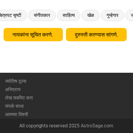
ित्रपट सृष्टी
संगीतकार
साहित्य
खेळ
गुन्हेगार
ज
नायकांना सूचित करणे.
दुरुस्ती करण्यास सांगणे.
ज्योतिष टूल्स
अभिप्राय
लेख सबमिट करा
संपर्क साधा
आमच्या विषयी
All copyrights reserved 2025
AstroSage.com
.