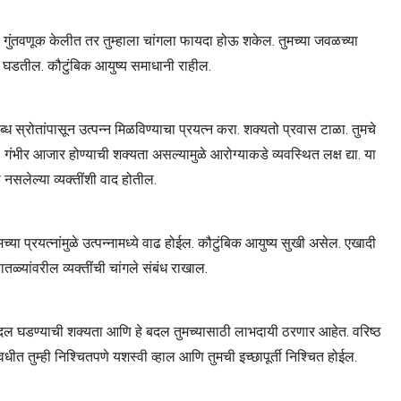
ी गुंतवणूक केलीत तर तुम्हाला चांगला फायदा होऊ शकेल. तुमच्या जवळच्या
ंग घडतील. कौटुंबिक आयुष्य समाधानी राहील.
ध स्रोतांपासून उत्पन्न मिळविण्याचा प्रयत्न करा. शक्यतो प्रवास टाळा. तुमचे
गंभीर आजार होण्याची शक्यता असल्यामुळे आरोग्याकडे व्यवस्थित लक्ष द्या. या
सलेल्या व्यक्तींशी वाद होतील.
या प्रयत्नांमुळे उत्पन्नामध्ये वाढ होईल. कौटुंबिक आयुष्य सुखी असेल. एखादी
तळ्यांवरील व्यक्तींची चांगले संबंध राखाल.
बदल घडण्याची शक्यता आणि हे बदल तुमच्यासाठी लाभदायी ठरणार आहेत. वरिष्ठ
त तुम्ही निश्चितपणे यशस्वी व्हाल आणि तुमची इच्छापूर्ती निश्चित होईल.