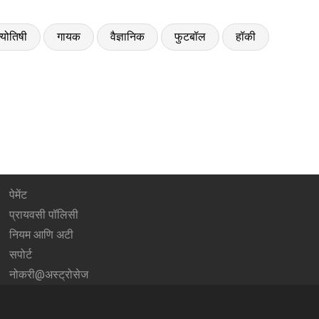
्योतिषी
गायक
वैज्ञानिक
फुटबॉल
हॉकी
पेमेंट
प्रायवसी पॉलिसी
नियम आणि अटी
सपोर्ट
नोकरी@अस्ट्रोसेज