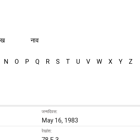
ीख
नाव
N
O
P
Q
R
S
T
U
V
W
X
Y
Z
जन्मदिवस:
May 16, 1983
रेखांश:
78 E 3