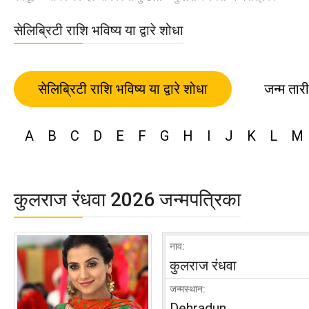
सेलिब्रिटी राशि भविष्य या द्वारे शोधा
सेलिब्रिटी राशि भविष्य या द्वारे शोधा
जन्म तार
A
B
C
D
E
F
G
H
I
J
K
L
M
कुलराज रंधवा 2026 जन्मपत्रिका
नाव:
कुलराज रंधवा
जन्मस्थान:
Dehradun