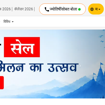
call
ज्योतिषींसोबत बोला
म
ळ 2026
कॅलेंडर 2026
language
विविध
Next