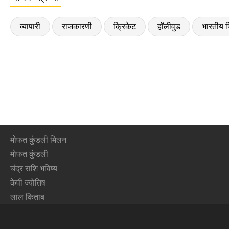
व्यापारी
राजकारणी
क्रिकेट
हॉलीवुड
भारतीय च
मोफत कुंडली मिलन
मोफत कुंडली
चंद्र राशि भविष्य
केपी ज्योतिष
लाल किताब