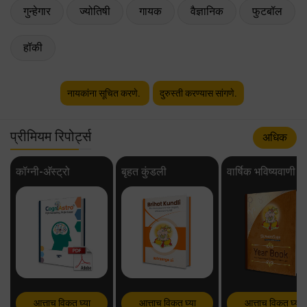
गुन्हेगार
ज्योतिषी
गायक
वैज्ञानिक
फुटबॉल
हॉकी
नायकांना सूचित करणे.
दुरुस्ती करण्यास सांगणे.
प्रीमियम रिपोर्ट्स
अधिक
कॉग्नी-अ‍ॅस्ट्रो
बृहत कुंडली
वार्षिक भविष्यवाणी
आत्ताच विकत घ्या
आत्ताच विकत घ्या
आत्ताच विकत घ्या