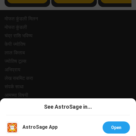
मोफत कुंडली मिलन
मोफत कुंडली
चंद्र राशि भविष्य
केपी ज्योतिष
लाल किताब
ज्योतिष टूल्स
अभिप्राय
लेख सबमिट करा
संपर्क साधा
आमच्या विषयी
पेमेंट
See AstroSage in...
प्रायवसी पॉलिसी
नियम आणि अटी
AstroSage App
Open
सपोर्ट