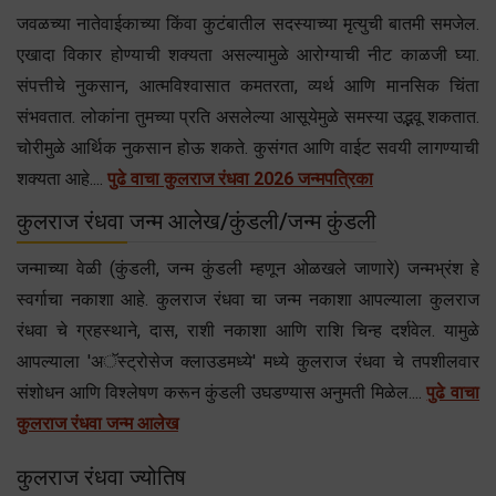
जवळच्या नातेवाईकाच्या किंवा कुटंबातील सदस्याच्या मृत्युची बातमी समजेल.
एखादा विकार होण्याची शक्यता असल्यामुळे आरोग्याची नीट काळजी घ्या.
संपत्तीचे नुकसान, आत्मविश्वासात कमतरता, व्यर्थ आणि मानसिक चिंता
संभवतात. लोकांना तुमच्या प्रति असलेल्या आसूयेमुळे समस्या उद्भवू शकतात.
चोरीमुळे आर्थिक नुकसान होऊ शकते. कुसंगत आणि वाईट सवयी लागण्याची
शक्यता आहे....
पुढे वाचा कुलराज रंधवा 2026 जन्मपत्रिका
कुलराज रंधवा जन्म आलेख/कुंडली/जन्म कुंडली
जन्माच्या वेळी (कुंडली, जन्म कुंडली म्हणून ओळखले जाणारे) जन्मभ्रंश हे
स्वर्गाचा नकाशा आहे. कुलराज रंधवा चा जन्म नकाशा आपल्याला कुलराज
रंधवा चे ग्रहस्थाने, दास, राशी नकाशा आणि राशि चिन्ह दर्शवेल. यामुळे
आपल्याला 'अॅस्ट्रोसेज क्लाउडमध्ये' मध्ये कुलराज रंधवा चे तपशीलवार
संशोधन आणि विश्लेषण करून कुंडली उघडण्यास अनुमती मिळेल....
पुढे वाचा
कुलराज रंधवा जन्म आलेख
कुलराज रंधवा ज्योतिष