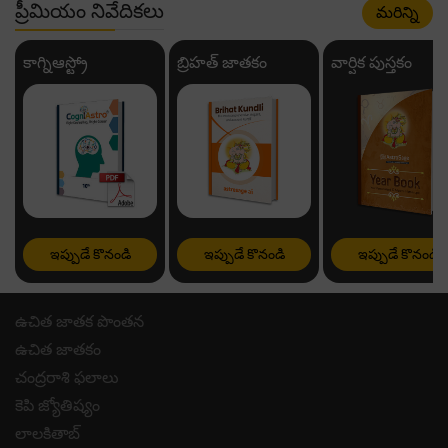
ప్రీమియం నివేదికలు
మరిన్ని
కాగ్నిఆస్ట్రో
బ్రిహత్ జాతకం
వార్షిక పుస్తకం
ఇప్పుడే కొనండి
ఇప్పుడే కొనండి
ఇప్పుడే కొనండి
ఉచిత జాతక పొంతన
ఉచిత జాతకం
చంద్రరాశి ఫలాలు
కెపి జ్యోతిష్యం
లాలకితాబ్