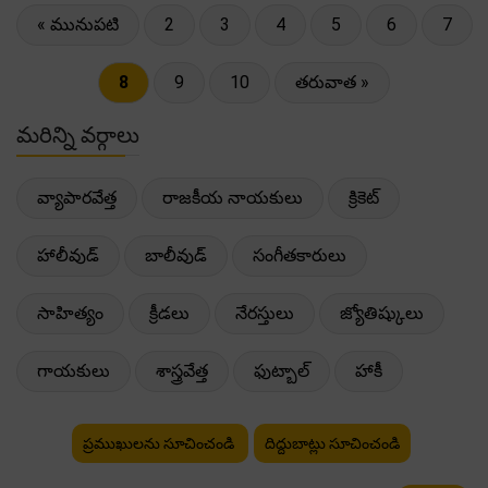
« మునుపటి
2
3
4
5
6
7
8
9
10
తరువాత »
మరిన్ని వర్గాలు
వ్యాపారవేత్త
రాజకీయ నాయకులు
క్రికెట్
హాలీవుడ్
బాలీవుడ్
సంగీతకారులు
సాహిత్యం
క్రీడలు
నేరస్తులు
జ్యోతిష్కులు
గాయకులు
శాస్త్రవేత్త
ఫుట్బాల్
హాకీ
ప్రముఖులను సూచించండి
దిద్దుబాట్లు సూచించండి