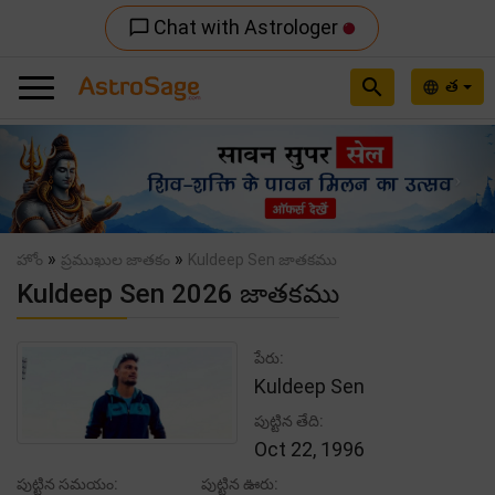
Chat with Astrologer
chat_bubble_outline
search
త
language
Previous
Nex
»
»
హోం
ప్రముఖుల జాతకం
Kuldeep Sen జాతకము
Kuldeep Sen 2026 జాతకము
పేరు:
Kuldeep Sen
పుట్టిన తేది:
Oct 22, 1996
పుట్టిన సమయం:
పుట్టిన ఊరు: