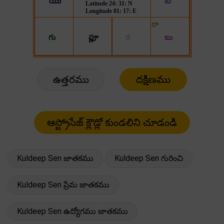
ఉత్తరము
దక్షిణము
Kuldeep Sen జాతకము
Kuldeep Sen గురించి
Kuldeep Sen ప్రేమ జాతకము
Kuldeep Sen ఉద్యోగము జాతకము