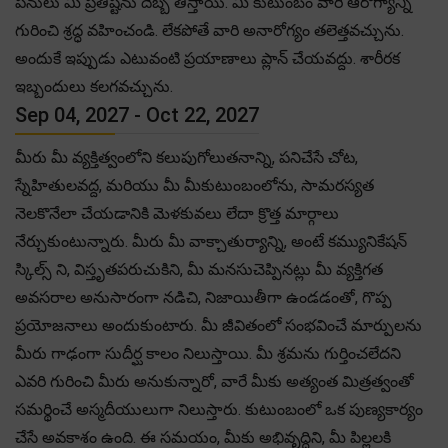
పనులు మీ ప్రతిష్టను దెబ్బ తీస్తాయి. మీ కుటుంబం వారి ఆరోగ్యాన్ని
గురించి శ్రద్ధ వహించండి. లేకపోతే వారి అనారోగ్యం తలెత్తవచ్చును.
అందుకే ఇప్పుడు ఎటువంటి ప్రయాణాలు ప్లాన్ చేయవద్దు. శారీరక
ఇబ్బందులు కలగవచ్చును.
Sep 04, 2027 - Oct 22, 2027
మీరు మీ వ్యక్తిత్వంలోని కలుపుగోలుతనాన్ని, పనిచేసే చోట,
స్నేహితులవద్ద, మరియు మీ మీకుటుంబంలోను, సామరస్యత
నెలకొనేలా చేయడానికి మెళకువలు లేదా క్రొత్త మార్గాలు
నేర్చుకుంటున్నారు. మీరు మీ వాక్చాతుర్యాన్ని, అంటే కమ్యునికేషన్
స్కిల్స్ ని, విస్తృతపరుచుకిని, మీ మనసుచెప్పినట్లు మీ వ్యక్తిగత
అవసరాల అనుసారంగా నడిచి, నిజాయితీగా ఉండడంతో, గొప్ప
ప్రయోజనాలు అందుకుంటారు. మీ జీవితంలో సంభవించే మార్పులను
మీరు గాఢంగా సుదీర్ఘ కాలం నిలుస్తాయి. మీ శ్రమను గుర్తించలేదని
ఎవరి గురించి మీరు అనుకున్నారో, వారే మీకు అత్యంత మిత్రత్వంతో
సమర్థించే అస్మదీయులుగా నిలుస్తారు. కుటుంబంలో ఒక పుణ్యకార్యం
చేసే అవకాశం ఉంది. ఈ సమయం, మీకు అభివృద్ధిని, మీ పిల్లలకి