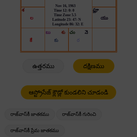
ఉత్తరము
దక్షిణము
రాజ్‌వాస్‌కీ జాతకము
రాజ్‌వాస్‌కీ గురించి
రాజ్‌వాస్‌కీ ప్రేమ జాతకము