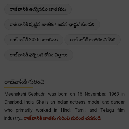
రాజ్‌వాస్‌కీ ఉద్యోగము జాతకము
రాజ్‌వాస్‌కీ పుట్టిన జాతకం/ జనన ఛార్టు/ కుండలి
రాజ్‌వాస్‌కీ 2026 జాతకము
రాజ్‌వాస్‌కీ జాతకం నివేదిక
రాజ్‌వాస్‌కీ ఫర్నేలజీ కోసం చిత్రాలు
రాజ్‌వాస్‌కీ గురించి
Meenakshi Seshadri was born on 16 November, 1963 in
Dhanbad, India. She is an Indian actress, model and dancer
who primarily worked in Hindi, Tamil, and Telugu film
industry....
రాజ్‌వాస్‌కీ జాతకం గురించి మరింత చదవండి