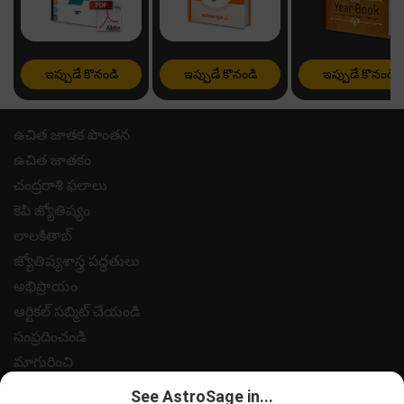
ఇప్పుడే కొనండి
ఇప్పుడే కొనండి
ఇప్పుడే కొనండి
ఉచిత జాతక పొంతన
ఉచిత జాతకం
చంద్రరాశి ఫలాలు
కెపి జ్యోతిష్యం
లాలకితాబ్
జ్యోతిష్యశాస్త్ర పద్ధతులు
అభిప్రాయం
ఆర్టికల్ సబ్మిట్ చేయండి
సంప్రదించండి
మాగురించి
పేమెంట్
See AstroSage in...