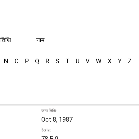
 तिथि
नाम
N
O
P
Q
R
S
T
U
V
W
X
Y
Z
जन्म तिथि:
Oct 8, 1987
रेखांश:
78 E 9