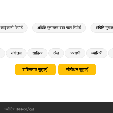
साढ़ेसाती रिपोर्ट
अदिति मुतात्कर दशा फल रिपोर्ट
अदिति मुता
ड
संगीतज्ञ
साहित्य
खेल
अपराधी
ज्योतिषी
शख़्सियत सुझाएँ
संशोधन सुझाएँ
ज्योतिष उपकरण/टूल