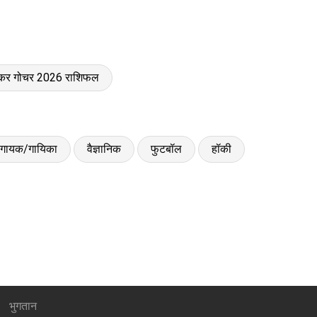
त्कर गोचर 2026 राशिफल
गायक/गायिका
वैज्ञानिक
फुटबॉल
हॉकी
भुगतान