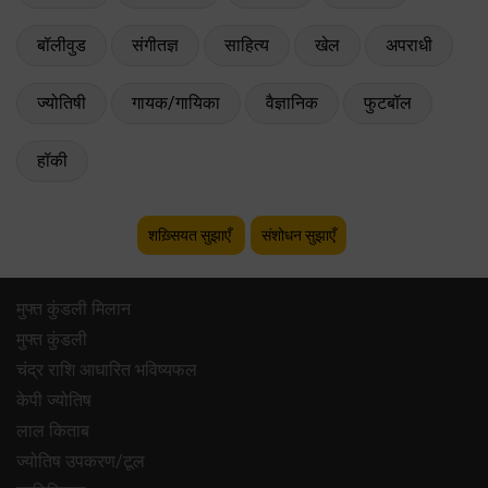
बॉलीवुड
संगीतज्ञ
साहित्य
खेल
अपराधी
ज्योतिषी
गायक/गायिका
वैज्ञानिक
फुटबॉल
हॉकी
शख़्सियत सुझाएँ
संशोधन सुझाएँ
मुफ्त कुंडली मिलान
मुफ्त कुंडली
चंद्र राशि आधारित भविष्यफल
केपी ज्योतिष
लाल किताब
ज्योतिष उपकरण/टूल