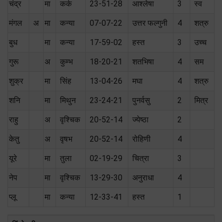
चंद्र
मा
कर्क
23-51-28
आश्लेषा
3
स्‍व
मंगल
अ
मा
कन्या
07-07-22
उत्तर फल्गुनी
4
शत्रु
बुध
मा
कन्या
17-59-02
हस्त
3
उच्च
गुरू
अ
कुम्भ
18-20-21
शतभिषा
4
सम
शुक्र
मा
सिंह
13-04-26
मघा
4
शत्रु
शनि
मा
मिथुन
23-24-21
पुनर्वसु
2
मित्र
राहु
अ
वृश्चिक
20-52-14
ज्येष्ठा
2
केतु
अ
वृषभ
20-52-14
रोहिणी
4
यूरे
मा
तुला
02-19-29
चित्रा
3
नेप
मा
वृश्चिक
13-29-30
अनुराधा
4
प्लू
मा
कन्या
12-33-41
हस्त
1