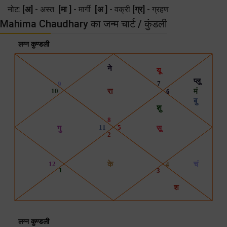
नोट:
[अ]
- अस्त
[मा ]
- मार्गी
[अ ]
- वक्री
[ग्र]
- ग्रहण
Mahima Chaudhary का जन्म चार्ट / कुंडली