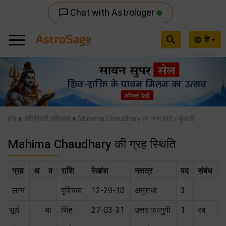
Chat with Astrologer
chat_bubble_outline
search
हि
language
Previous
Nex
»
»
होम
सेलिब्रिटी राशिफल
Mahima Chaudhary का जन्म चार्ट / कुंडली
Mahima Chaudhary की ग्रह स्थिति
ग्रह
अ
व
राशि
रेखांश
नक्षत्र
पद
संबंध
लग्न
वृश्चिक
12-29-10
अनुराधा
3
सूर्य
मा
सिंह
27-03-31
उत्तर फल्गुनी
1
स्‍व