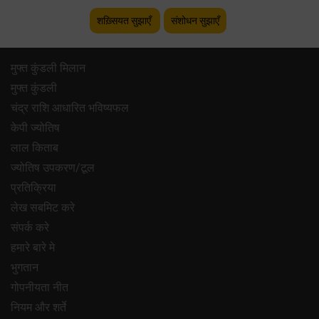
शख़्सियत सुझाएँ
संशोधन सुझाएँ
मुफ्त कुंडली मिलान
मुफ्त कुंडली
चंद्र राशि आधारित भविष्यफल
केपी ज्योतिष
लाल किताब
ज्योतिष उपकरण/टूल
प्रतिक्रिया
लेख सबमिट करे
संपर्क करे
हमारे बारे मे
भुगतान
गोपनीयता नीत
नियम और शर्ते