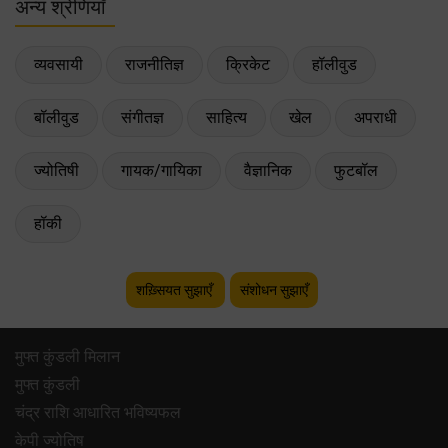
अन्य श्रेणियाँ
व्यवसायी
राजनीतिज्ञ
क्रिकेट
हॉलीवुड
बॉलीवुड
संगीतज्ञ
साहित्य
खेल
अपराधी
ज्योतिषी
गायक/गायिका
वैज्ञानिक
फुटबॉल
हॉकी
शख़्सियत सुझाएँ
संशोधन सुझाएँ
मुफ्त कुंडली मिलान
मुफ्त कुंडली
चंद्र राशि आधारित भविष्यफल
केपी ज्योतिष