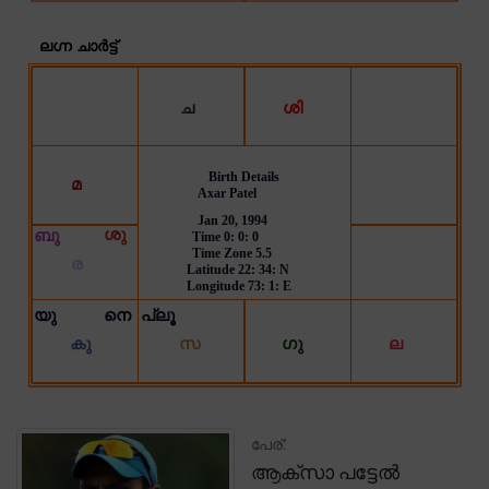
പേര്:
ആക്സാ പട്ടേൽ