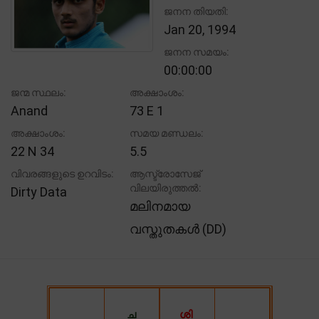
ജനന തിയതി:
Jan 20, 1994
ജനന സമയം:
00:00:00
ജന്മ സ്ഥലം:
അക്ഷാംശം:
Anand
73 E 1
അക്ഷാംശം:
സമയ മണ്ഡലം:
22 N 34
5.5
വിവരങ്ങളുടെ ഉറവിടം:
ആസ്ട്രോസേജ്
വിലയിരുത്തൽ:
Dirty Data
മലിനമായ
വസ്തുതകൾ (DD)