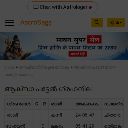
Chat with Astrologer
chat_bubble_outline
search
മ
language
Previous
Nex
»
»
ഹോം
സെലിബ്രിറ്റിയുടെ ജാതകം
ആക്സാ പട്ടേൽ ജനന
ചാർട്ട് / ജാതകം
ആക്സാ പട്ടേൽ ഗ്രഹനില
ഗ്രഹങ്ങൾ
C
R
രാശി
അക്ഷാംശം
നക്ഷത്രം
രാശി
കന്നി
24-06-47
ചിത്തിര
സൂര്യൻ
D
മകരം
05-41-29
ഉത്രാടം