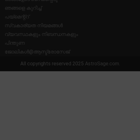
ഞങ്ങളെ കുറിച്ച്
പയ്മെന്റ്റ്
സ്വകാര്യത നിയമങ്ങൾ
വ്യവസ്ഥകളും നിബന്ധനകളും
പിന്തുണ
ജോലികൾ@ആസ്ട്രോസേജ്
All copyrights reserved 2025
AstroSage.com
.