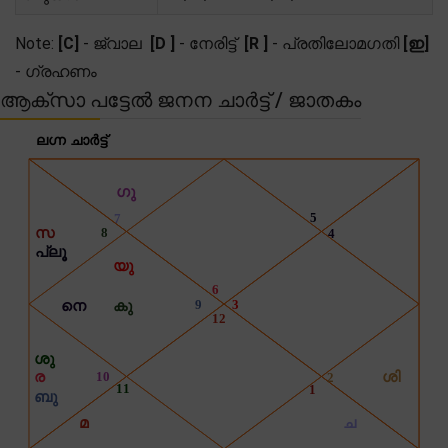
Note:
[C]
- ജ്വാല
[D ]
- നേരിട്ട്
[R ]
- പ്രതിലോമഗതി
[ഇ]
- ഗ്രഹണം
ആക്സാ പട്ടേൽ ജനന ചാർട്ട് / ജാതകം