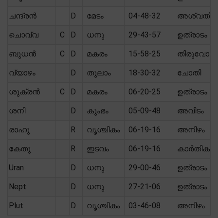
ചന്ദ്രൻ
D
മേടം
04-48-32
അശ്വതി
ചൊവ്വ
C
D
ധനു
29-43-57
ഉത്രാടം
ബുധൻ
C
D
മകരം
15-58-25
തിരുവോണ
വ്യാഴം
D
തുലാം
18-30-32
ചോതി
ശുക്രൻ
C
D
മകരം
06-20-25
ഉത്രാടം
ശനി
D
കുംഭം
05-09-48
അവിടം
രാഹു
R
വൃശ്ചികം
06-19-16
അനിഴം
കേതു
R
ഇടവം
06-19-16
കാർതിക
Uran
D
ധനു
29-00-46
ഉത്രാടം
Nept
D
ധനു
27-21-06
ഉത്രാടം
Plut
D
വൃശ്ചികം
03-46-08
അനിഴം