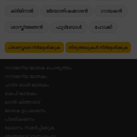
ക്രിമിനൽ
ജ്യോതിഷക്കാരൻ
ഗായകൻ
ശാസ്ത്രജ്ഞൻ
ഫുട്ബോൾ
ഹോക്കി
പ്രശസ്തരെ നിർദ്ദേശിക്കുക
തിരുത്തലുകൾ നിർദ്ദേശിക്കുക
സൗജന്യ ജാതക പൊരുത്തം
സൗജന്യ ജാതകം
ചന്ദ്ര രാശി ജാതകം
കെപി ജാതകം
ലാൽ കിത്താബ്
ജാതക ഉപകരണം
പ്രതികരണം
ലേഖനം സമർപ്പിക്കുക
ഞങ്ങളോട് ബന്ധപ്പെടു