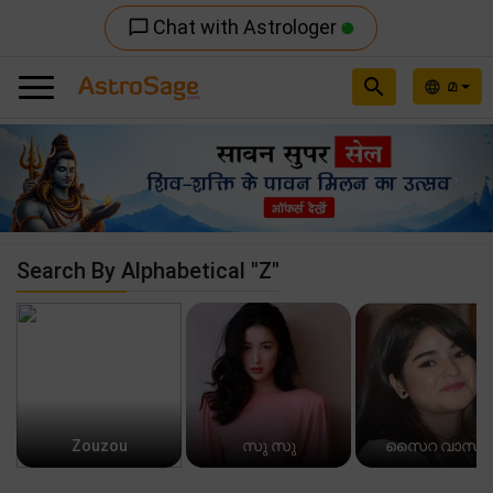
Chat with Astrologer
chat_bubble_outline
search
മ
language
Previous
Nex
Search By Alphabetical "Z"
Zouzou
സു സു
സൈറ വാസിം