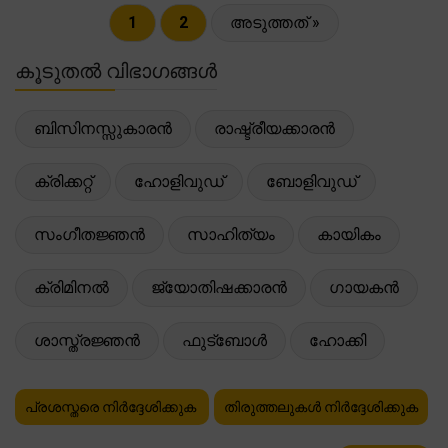
1
2
അടുത്തത് »
കൂടുതൽ വിഭാഗങ്ങൾ
ബിസിനസ്സുകാരൻ
രാഷ്ട്രീയക്കാരൻ
ക്രിക്കറ്റ്
ഹോളിവുഡ്
ബോളിവുഡ്
സംഗീതജ്ഞൻ
സാഹിത്യം
കായികം
ക്രിമിനൽ
ജ്യോതിഷക്കാരൻ
ഗായകൻ
ശാസ്ത്രജ്ഞൻ
ഫുട്ബോൾ
ഹോക്കി
പ്രശസ്തരെ നിർദ്ദേശിക്കുക
തിരുത്തലുകൾ നിർദ്ദേശിക്കുക