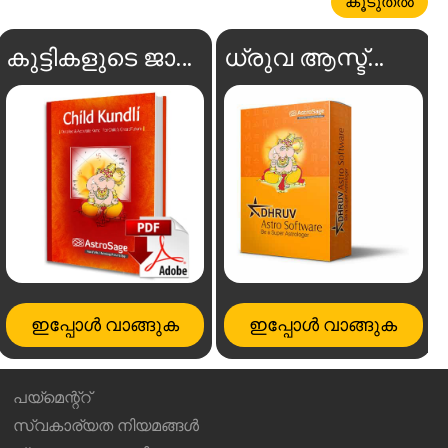
കൂടുതൽ
കുട്ടികളുടെ ജാതകം
ധ്രുവ ആസ്ട്രോ സോഫ്റ്റ്‌വെയർ
ഇപ്പോൾ വാങ്ങുക
ഇപ്പോൾ വാങ്ങുക
പയ്മെന്റ്റ്
സ്വകാര്യത നിയമങ്ങൾ