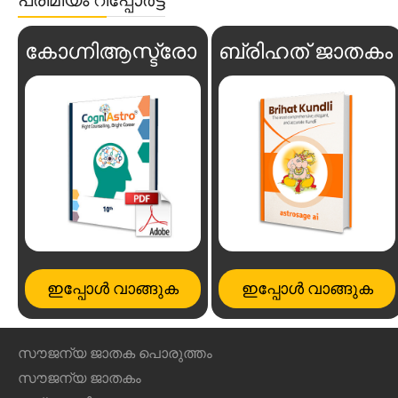
കോഗ്നിആസ്ട്രോ
ബ്രിഹത് ജാതകം
ഇപ്പോൾ വാങ്ങുക
ഇപ്പോൾ വാങ്ങുക
സൗജന്യ ജാതക പൊരുത്തം
സൗജന്യ ജാതകം