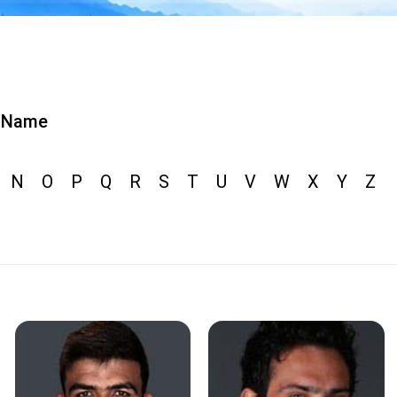
Name
N
O
P
Q
R
S
T
U
V
W
X
Y
Z