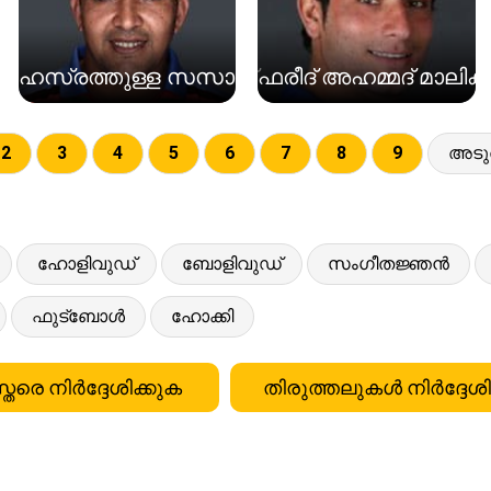
ഹസ്രത്തുള്ള സസായ്
ഫരീദ് അഹമ്മദ് മാലിക്
2
3
4
5
6
7
8
9
അടുത
ഹോളിവുഡ്
ബോളിവുഡ്
സംഗീതജ്ഞൻ
ഫുട്ബോൾ
ഹോക്കി
്തരെ നിർദ്ദേശിക്കുക
തിരുത്തലുകൾ നിർദ്ദേശി