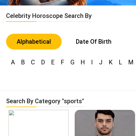
Celebrity Horoscope Search By
Alphabetical
Date Of Birth
A
B
C
D
E
F
G
H
I
J
K
L
M
Search By Category "sports"