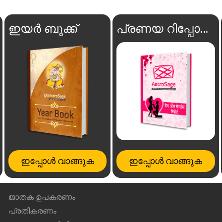
ഇയർ ബുക്ക്
പ്രണയ റിപ്പോർട്ട്
ഇപ്പോൾ വാങ്ങുക
ഇപ്പോൾ വാങ്ങുക
ജാതക ഉപകരണം
പ്രതികരണം