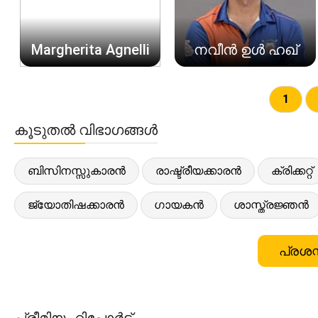
Margherita Agnelli
നവീൻ ഉൾ ഹഖ്
1
കൂടുതൽ വിഭാഗങ്ങൾ
ബിസിനസ്സുകാരൻ
രാഷ്ട്രീയക്കാരൻ
ക്രിക്കറ്റ്
ജ്യോതിഷക്കാരൻ
ഗായകൻ
ശാസ്ത്രജ്ഞൻ
പ്രശസ
പ്രീമിയം റിപ്പോർട്ട്