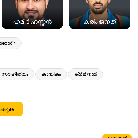
ഹമീദ് ഹസ്സൻ
കരീം ജനത്
്തത് »
സാഹിത്യം
കായികം
ക്രിമിനൽ
ക്കുക