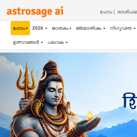
ഹോം
രാശിഫ
ഹോം
2026
ജാതകം
ജ്യോതിഷം
നിഗൂഢത
ഉത്സവങ്ങൾ
പലവക
Previous