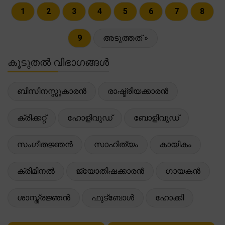
1
2
3
4
5
6
7
8
9
അടുത്തത് »
കൂടുതൽ വിഭാഗങ്ങൾ
ബിസിനസ്സുകാരൻ
രാഷ്ട്രീയക്കാരൻ
ക്രിക്കറ്റ്
ഹോളിവുഡ്
ബോളിവുഡ്
സംഗീതജ്ഞൻ
സാഹിത്യം
കായികം
ക്രിമിനൽ
ജ്യോതിഷക്കാരൻ
ഗായകൻ
ശാസ്ത്രജ്ഞൻ
ഫുട്ബോൾ
ഹോക്കി