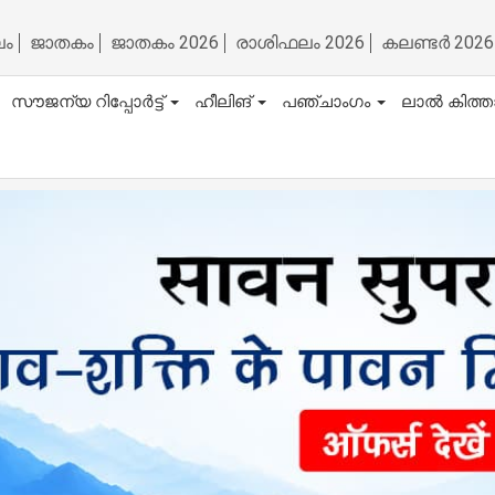
ലം
ജാതകം
ജാതകം 2026
രാശിഫലം 2026
കലണ്ടർ 2026
സൗജന്യ റിപ്പോർട്ട്
ഹീലിങ്
പഞ്ചാംഗം
ലാൽ കിത്ത