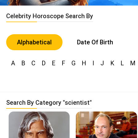
Celebrity Horoscope Search By
Alphabetical
Date Of Birth
A
B
C
D
E
F
G
H
I
J
K
L
M
Search By Category "scientist"