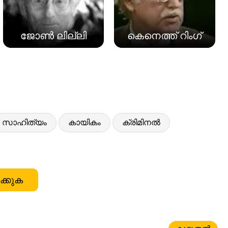
ജോൺ ലില്ലി
കെനെത്ത് റിംഗ്
സാഹിത്യം
കായികം
ക്രിമിനൽ
ക്കുക