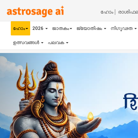
ഹോം
രാശിഫ
ഹോം
2026
ജാതകം
ജ്യോതിഷം
നിഗൂഢത
ഉത്സവങ്ങൾ
പലവക
Previous