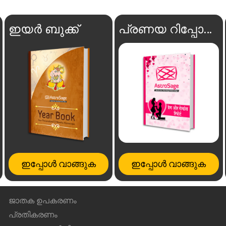
ഇയർ ബുക്ക്
പ്രണയ റിപ്പോർട്ട്
ഇപ്പോൾ വാങ്ങുക
ഇപ്പോൾ വാങ്ങുക
ജാതക ഉപകരണം
പ്രതികരണം