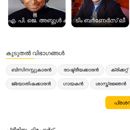
എ. പി. ജെ. അബ്ദുൾ കലാം
ടിം ബർണേർസ് ലീ
കൂടുതൽ വിഭാഗങ്ങൾ
ബിസിനസ്സുകാരൻ
രാഷ്ട്രീയക്കാരൻ
ക്രിക്കറ്റ്
ജ്യോതിഷക്കാരൻ
ഗായകൻ
ശാസ്ത്രജ്ഞൻ
പ്രശസ
പ്രീമിയം റിപ്പോർട്ട്