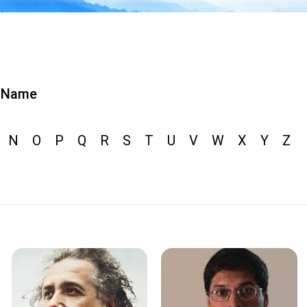
Name
N
O
P
Q
R
S
T
U
V
W
X
Y
Z