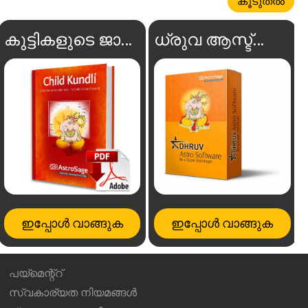
കൂടുതൽ
കുട്ടികളുടെ ജാതകം
ധ്രുവ ആസ്ട്രോ സോഫ്റ്റ്‌വെയർ
ഇപ്പോൾ വാങ്ങുക
ഇപ്പോൾ വാങ്ങുക
പയ്മെന്റ്റ്
സ്വകാര്യത നിയമങ്ങൾ