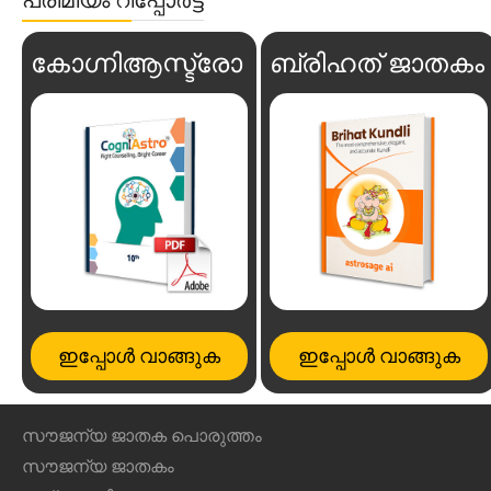
കോഗ്നിആസ്ട്രോ
ബ്രിഹത് ജാതകം
ഇപ്പോൾ വാങ്ങുക
ഇപ്പോൾ വാങ്ങുക
സൗജന്യ ജാതക പൊരുത്തം
സൗജന്യ ജാതകം