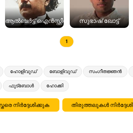
ആൽബർട്ട് ഐൻസ്റ്റീൻ
സുഭാഷ് ഖോട്ട്
1
ഹോളിവുഡ്
ബോളിവുഡ്
സംഗീതജ്ഞൻ
ഫുട്ബോൾ
ഹോക്കി
്തരെ നിർദ്ദേശിക്കുക
തിരുത്തലുകൾ നിർദ്ദേശി