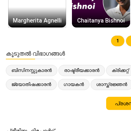
Margherita Agnelli
Chaitanya Bishnoi
1
കൂടുതൽ വിഭാഗങ്ങൾ
ബിസിനസ്സുകാരൻ
രാഷ്ട്രീയക്കാരൻ
ക്രിക്കറ്റ്
ജ്യോതിഷക്കാരൻ
ഗായകൻ
ശാസ്ത്രജ്ഞൻ
പ്രശസ
പ്രീമിയം റിപ്പോർട്ട്