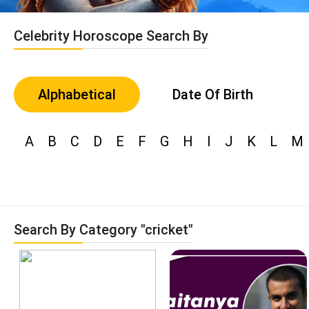
Celebrity Horoscope Search By
Alphabetical
Date Of Birth
A
B
C
D
E
F
G
H
I
J
K
L
M
Search By Category "cricket"