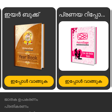
ഇയർ ബുക്ക്
പ്രണയ റിപ്പോർട്ട്
ഇപ്പോൾ വാങ്ങുക
ഇപ്പോൾ വാങ്ങുക
ജാതക ഉപകരണം
പ്രതികരണം