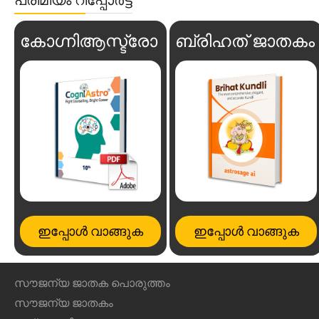
കോഗ്നിആസ്ട്രോ
ബ്രിഹത് ജാതകം
ഇപ്പോൾ വാങ്ങുക
ഇപ്പോൾ വാങ്ങുക
സൗജന്യ ജാതക പൊരുത്തം
സൗജന്യ ജാതകം