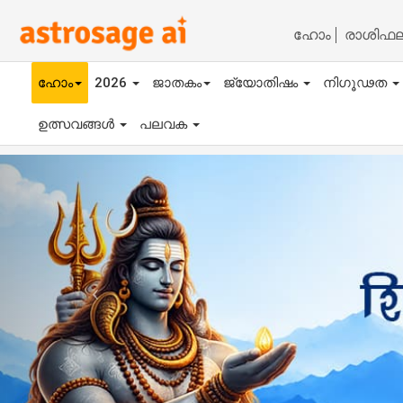
ഹോം
രാശിഫ
ഹോം
2026
ജാതകം
ജ്യോതിഷം
നിഗൂഢത
ഉത്സവങ്ങൾ
പലവക
Previous