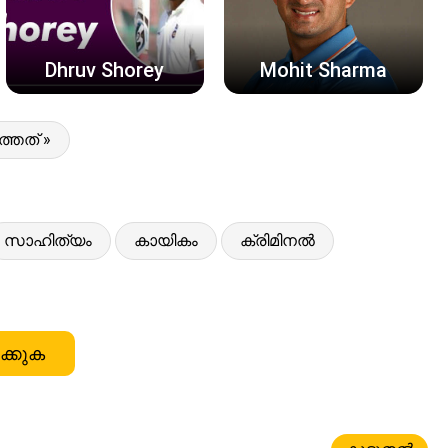
Dhruv Shorey
Mohit Sharma
്തത് »
സാഹിത്യം
കായികം
ക്രിമിനൽ
ക്കുക