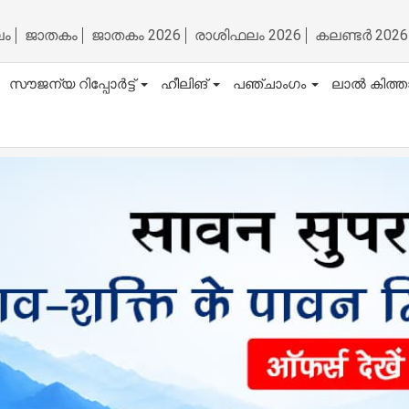
ലം
ജാതകം
ജാതകം 2026
രാശിഫലം 2026
കലണ്ടർ 2026
സൗജന്യ റിപ്പോർട്ട്
ഹീലിങ്
പഞ്ചാംഗം
ലാൽ കിത്ത