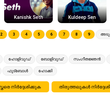
Kanishk Seth
Kuldeep Sen
2
3
4
5
6
7
8
9
അടുത
ഹോളിവുഡ്
ബോളിവുഡ്
സംഗീതജ്ഞൻ
ഫുട്ബോൾ
ഹോക്കി
്തരെ നിർദ്ദേശിക്കുക
തിരുത്തലുകൾ നിർദ്ദേശി