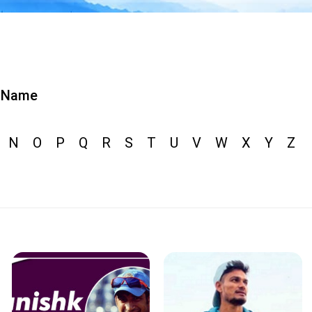
Name
N
O
P
Q
R
S
T
U
V
W
X
Y
Z