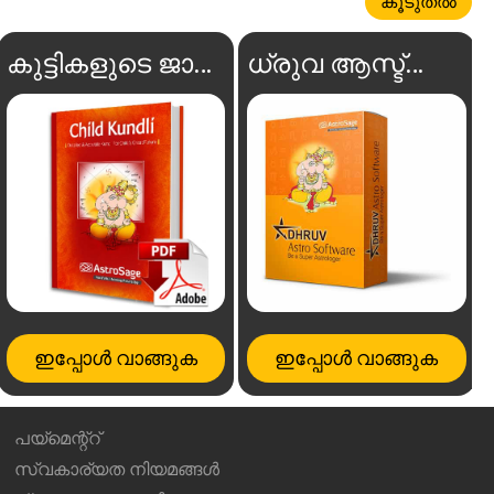
കൂടുതൽ
കുട്ടികളുടെ ജാതകം
ധ്രുവ ആസ്ട്രോ സോഫ്റ്റ്‌വെയർ
ഇപ്പോൾ വാങ്ങുക
ഇപ്പോൾ വാങ്ങുക
പയ്മെന്റ്റ്
സ്വകാര്യത നിയമങ്ങൾ