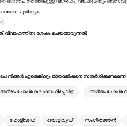
ഞ്ച് നിറത്തിലുള്ള വിഗ്രഹം) വയ്ക്കുകയും ദിവസവും 
ഗവാനെ പൂജിക്കുക.
).
്, വിവാഹത്തിനു ശേഷം ചെയ്യാവുന്നത്)
 നിങ്ങൾ ഏതെങ്കിലും ജ്യോതിഷനെ സന്ദർശിക്കണമെന്ന് ഞങ്
അൻജം ചോപ്ര ദശ ഫലം റിപ്പോർട്ട്
അൻജം ചോപ്ര സ
ഹോളിവുഡ്
ബോളിവുഡ്
സംഗീതജ്ഞൻ