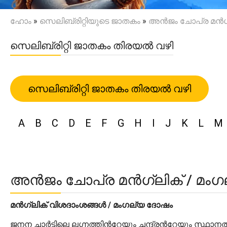
ഹോം
»
സെലിബ്രിറ്റിയുടെ ജാതകം
»
അൻജം ചോപ്ര മൻഗ്ലി
സെലിബ്രിറ്റി ജാതകം തിരയൽ വഴി
സെലിബ്രിറ്റി ജാതകം തിരയൽ വഴി
A
B
C
D
E
F
G
H
I
J
K
L
M
അൻജം ചോപ്ര മൻഗ്ലിക് / മംഗല്
മൻഗ്ലിക് വിശദാംശങ്ങൾ / മംഗല്യ ദോഷം
ജനന ചാർട്ടിലെ ലഗ്നത്തിന്‍റേയും ചന്ദ്രന്‍റേയും സ്ഥാന