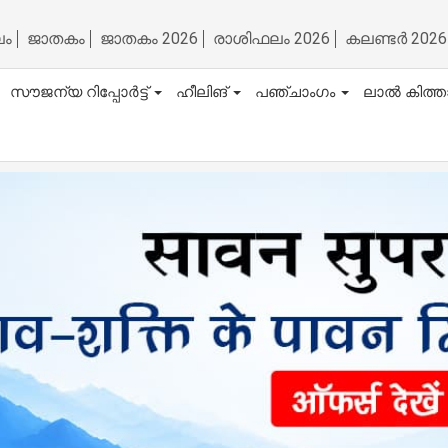
ലം
ജാതകം
ജാതകം 2026
രാശിഫലം 2026
കലണ്ടർ 2026
സൗജന്യ റിപ്പോർട്ട്
ഹീലിങ്
പഞ്ചാംഗം
ലാൽ കിത്ത