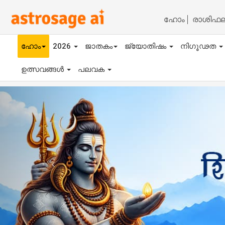
ഹോം
രാശിഫ
ഹോം
2026
ജാതകം
ജ്യോതിഷം
നിഗൂഢത
ഉത്സവങ്ങൾ
പലവക
Previous