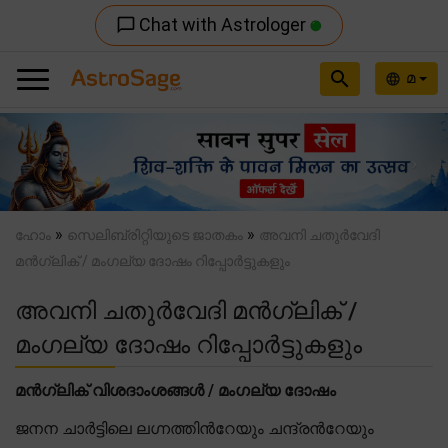
Chat with Astrologer
chat_bubble_outline
search
മ
language
Previous
Nex
»
»
ഹോം
സെലിബ്രിറ്റിയുടെ ജാതകം
അവനി ചതുർവേദി
മൻഗ്ലിക് / മംഗല്യ ദോഷം റിപ്പോർട്ടുകളും
അവനി ചതുർവേദി മൻഗ്ലിക് /
മംഗല്യ ദോഷം റിപ്പോർട്ടുകളും
മൻഗ്ലിക് വിശദാംശങ്ങൾ / മംഗല്യ ദോഷം
ജനന ചാർട്ടിലെ ലഗ്നത്തിന്‍റേയും ചന്ദ്രന്‍റേയും