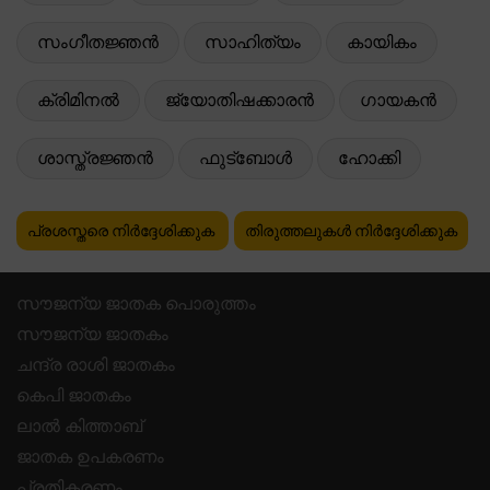
സംഗീതജ്ഞൻ
സാഹിത്യം
കായികം
ക്രിമിനൽ
ജ്യോതിഷക്കാരൻ
ഗായകൻ
ശാസ്ത്രജ്ഞൻ
ഫുട്ബോൾ
ഹോക്കി
പ്രശസ്തരെ നിർദ്ദേശിക്കുക
തിരുത്തലുകൾ നിർദ്ദേശിക്കുക
സൗജന്യ ജാതക പൊരുത്തം
സൗജന്യ ജാതകം
ചന്ദ്ര രാശി ജാതകം
കെപി ജാതകം
ലാൽ കിത്താബ്
ജാതക ഉപകരണം
പ്രതികരണം