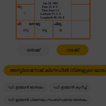
തെക്ക്
വടക്ക്
ഡി. ഇമ്മാൻ ജാതകം
ഡി. ഇമ്മാൻ കുറിച്ച്
ഡി. ഇമ്മാൻ പ്രണയം സംബന്ധമായ ജാതകം