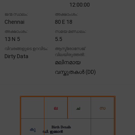
12:00:00
ജന്മ സ്ഥലം:
അക്ഷാംശം:
Chennai
80 E 18
അക്ഷാംശം:
സമയ മണ്ഡലം:
13 N 5
5.5
വിവരങ്ങളുടെ ഉറവിടം:
ആസ്ട്രോസേജ്
വിലയിരുത്തൽ:
Dirty Data
മലിനമായ
വസ്തുതകൾ (DD)