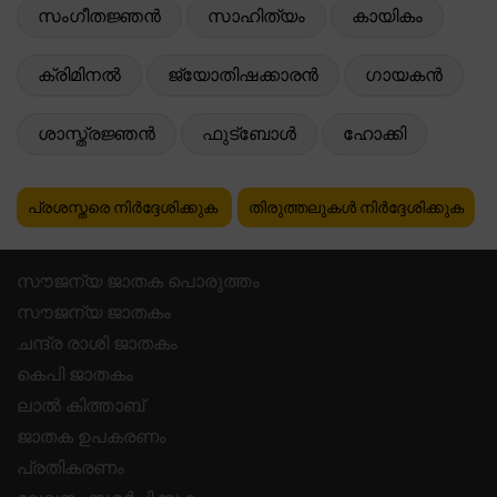
സംഗീതജ്ഞൻ
സാഹിത്യം
കായികം
ക്രിമിനൽ
ജ്യോതിഷക്കാരൻ
ഗായകൻ
ശാസ്ത്രജ്ഞൻ
ഫുട്ബോൾ
ഹോക്കി
പ്രശസ്തരെ നിർദ്ദേശിക്കുക
തിരുത്തലുകൾ നിർദ്ദേശിക്കുക
സൗജന്യ ജാതക പൊരുത്തം
സൗജന്യ ജാതകം
ചന്ദ്ര രാശി ജാതകം
കെപി ജാതകം
ലാൽ കിത്താബ്
ജാതക ഉപകരണം
പ്രതികരണം