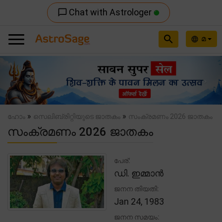
Chat with Astrologer
chat_bubble_outline
search
മ
language
Previous
Nex
»
»
ഹോം
സെലിബ്രിറ്റിയുടെ ജാതകം
സംക്രമണം 2026 ജാതകം
സംക്രമണം 2026 ജാതകം
പേര്:
ഡി. ഇമ്മാൻ
ജനന തിയതി:
Jan 24, 1983
ജനന സമയം: