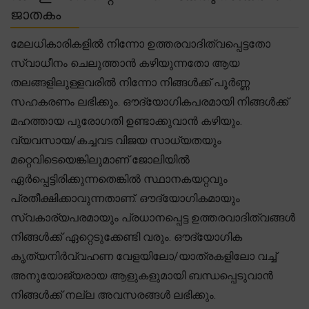
ജാതകം
മേലധികാരികളിൽ നിന്നോ ഉത്തരവാദിത്വപ്പെട്ടതോ
സ്വാധീനം ചെലുത്താൻ കഴിയുന്നതോ ആയ
തലങ്ങളിലുള്ളവരിൽ നിന്നോ നിങ്ങൾക്ക് പൂർണ്ണ
സഹകരണം ലഭിക്കും. ഔദ്യോഗികപരമായി നിങ്ങൾക്ക്
മഹത്തായ പുരോഗതി ഉണ്ടാക്കുവാൻ കഴിയും.
വ്യവസായ/കച്ചവട വിജയ സാധ്യതയും
മറ്റെവിടെയെങ്കിലുമാണ് ജോലിയിൽ
ഏർപ്പെട്ടിരിക്കുന്നതെങ്കിൽ സ്ഥാനകയറ്റവും
പ്രതീക്ഷിക്കാവുന്നതാണ്. ഔദ്യോഗികമായും
സ്വകാര്യപരമായും പ്രധാനപ്പെട്ട ഉത്തരവാദിത്വങ്ങൾ
നിങ്ങൾക്ക് ഏറ്റെടുക്കേണ്ടി വരും. ഔദ്യോഗിക
കൃത്യനിർവ്വഹണ വേളയിലോ/യാത്രകളിലോ വച്ച്
അനുയോജ്യരായ ആളുകളുമായി ബന്ധപ്പെടുവാൻ
നിങ്ങൾക്ക് നല്ല അവസരങ്ങൾ ലഭിക്കും.