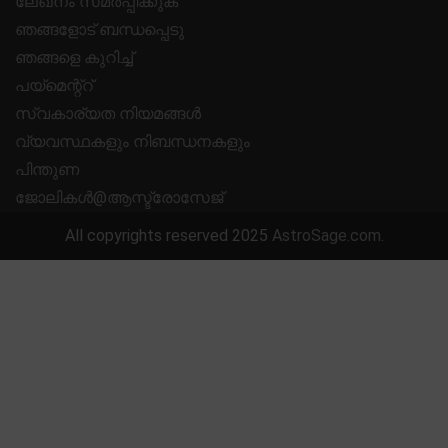
ലേഖനം സമർപ്പിക്കുക
ഞങ്ങളോട് ബന്ധപ്പെടു
ഞങ്ങളെ കുറിച്ച്
പയ്മെന്റ്റ്
സ്വകാര്യത നിയമങ്ങൾ
വ്യവസ്ഥകളും നിബന്ധനകളും
പിന്തുണ
ജോലികൾ@ആസ്ട്രോസേജ്
All copyrights reserved 2025
AstroSage.com
.