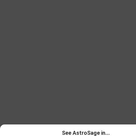
See AstroSage in...