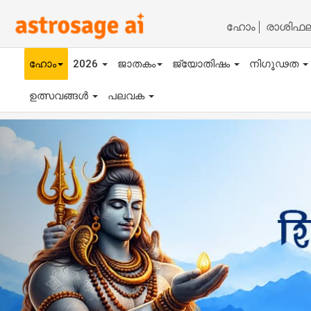
ഹോം
രാശിഫ
ഹോം
2026
ജാതകം
ജ്യോതിഷം
നിഗൂഢത
ഉത്സവങ്ങൾ
പലവക
Previous