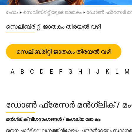
ഹോം
»
സെലിബ്രിറ്റിയുടെ ജാതകം
»
ഡോൺ ഫ്രേസർ മൻഗ്ല
സെലിബ്രിറ്റി ജാതകം തിരയൽ വഴി
സെലിബ്രിറ്റി ജാതകം തിരയൽ വഴി
A
B
C
D
E
F
G
H
I
J
K
L
M
ഡോൺ ഫ്രേസർ മൻഗ്ലിക് / മംഗല
മൻഗ്ലിക് വിശദാംശങ്ങൾ / മംഗല്യ ദോഷം
ജനന ചാർട്ടിലെ ലഗ്നത്തിന്‍റേയും ചന്ദ്രന്‍റേയും സ്ഥാന