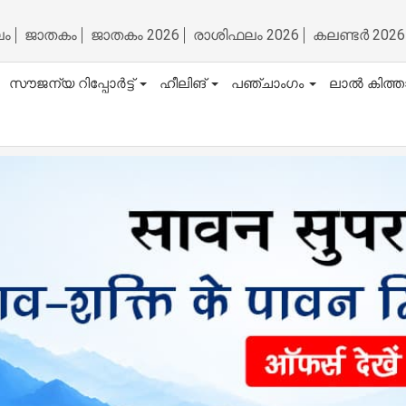
ലം
ജാതകം
ജാതകം 2026
രാശിഫലം 2026
കലണ്ടർ 2026
സൗജന്യ റിപ്പോർട്ട്
ഹീലിങ്
പഞ്ചാംഗം
ലാൽ കിത്ത