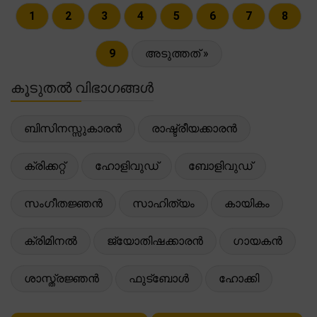
1
2
3
4
5
6
7
8
9
അടുത്തത് »
കൂടുതൽ വിഭാഗങ്ങൾ
ബിസിനസ്സുകാരൻ
രാഷ്ട്രീയക്കാരൻ
ക്രിക്കറ്റ്
ഹോളിവുഡ്
ബോളിവുഡ്
സംഗീതജ്ഞൻ
സാഹിത്യം
കായികം
ക്രിമിനൽ
ജ്യോതിഷക്കാരൻ
ഗായകൻ
ശാസ്ത്രജ്ഞൻ
ഫുട്ബോൾ
ഹോക്കി