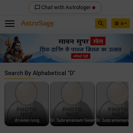
Chat with Astrologer
chat_bubble_outline
search
മ
language
Previous
Nex
Search By Alphabetical "D"
drvivian long
Dr. Subramaniam Swamy
Dr. Subramaniam 