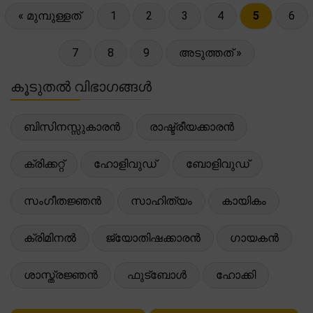
« മുമ്പുള്ളത്
1
2
3
4
5
6
7
8
9
അടുത്തത് »
കൂടുതൽ വിഭാഗങ്ങൾ
ബിസിനസ്സുകാരൻ
രാഷ്ട്രീയക്കാരൻ
ക്രിക്കറ്റ്
ഹോളിവുഡ്
ബോളിവുഡ്
സംഗീതജ്ഞൻ
സാഹിത്യം
കായികം
ക്രിമിനൽ
ജ്യോതിഷക്കാരൻ
ഗായകൻ
ശാസ്ത്രജ്ഞൻ
ഫുട്ബോൾ
ഹോക്കി