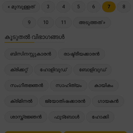
« മുമ്പുള്ളത്
3
4
5
6
7
8
9
10
11
അടുത്തത് »
കൂടുതൽ വിഭാഗങ്ങൾ
ബിസിനസ്സുകാരൻ
രാഷ്ട്രീയക്കാരൻ
ക്രിക്കറ്റ്
ഹോളിവുഡ്
ബോളിവുഡ്
സംഗീതജ്ഞൻ
സാഹിത്യം
കായികം
ക്രിമിനൽ
ജ്യോതിഷക്കാരൻ
ഗായകൻ
ശാസ്ത്രജ്ഞൻ
ഫുട്ബോൾ
ഹോക്കി