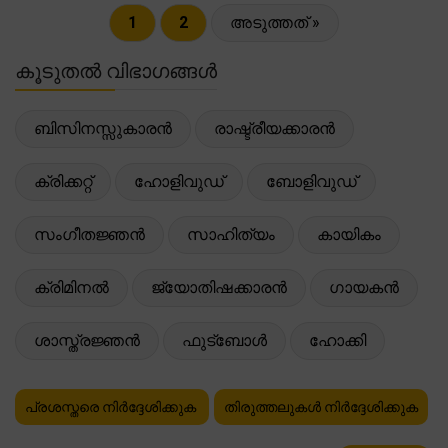
1
2
അടുത്തത് »
കൂടുതൽ വിഭാഗങ്ങൾ
ബിസിനസ്സുകാരൻ
രാഷ്ട്രീയക്കാരൻ
ക്രിക്കറ്റ്
ഹോളിവുഡ്
ബോളിവുഡ്
സംഗീതജ്ഞൻ
സാഹിത്യം
കായികം
ക്രിമിനൽ
ജ്യോതിഷക്കാരൻ
ഗായകൻ
ശാസ്ത്രജ്ഞൻ
ഫുട്ബോൾ
ഹോക്കി
പ്രശസ്തരെ നിർദ്ദേശിക്കുക
തിരുത്തലുകൾ നിർദ്ദേശിക്കുക