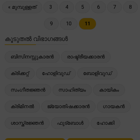
« മുമ്പുള്ളത്
3
4
5
6
7
8
9
10
11
കൂടുതൽ വിഭാഗങ്ങൾ
ബിസിനസ്സുകാരൻ
രാഷ്ട്രീയക്കാരൻ
ക്രിക്കറ്റ്
ഹോളിവുഡ്
ബോളിവുഡ്
സംഗീതജ്ഞൻ
സാഹിത്യം
കായികം
ക്രിമിനൽ
ജ്യോതിഷക്കാരൻ
ഗായകൻ
ശാസ്ത്രജ്ഞൻ
ഫുട്ബോൾ
ഹോക്കി