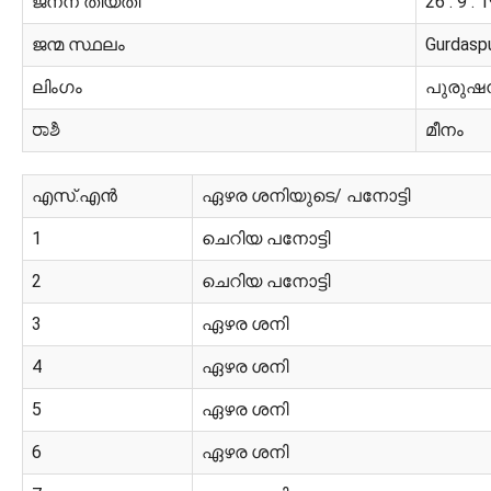
ജനന തിയതി
26 : 9 : 
ജന്മ സ്ഥലം
Gurdasp
ലിംഗം
പുരുഷ
ರಾಶಿ
മീനം
എസ്.എൻ
ഏഴര ശനിയുടെ/ പനോട്ടി
1
ചെറിയ പനോട്ടി
2
ചെറിയ പനോട്ടി
3
ഏഴര ശനി
4
ഏഴര ശനി
5
ഏഴര ശനി
6
ഏഴര ശനി