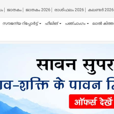
ലം
ജാതകം
ജാതകം 2026
രാശിഫലം 2026
കലണ്ടർ 2026
സൗജന്യ റിപ്പോർട്ട്
ഹീലിങ്
പഞ്ചാംഗം
ലാൽ കിത്ത