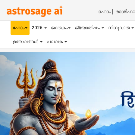
ഹോം
രാശിഫ
ഹോം
2026
ജാതകം
ജ്യോതിഷം
നിഗൂഢത
ഉത്സവങ്ങൾ
പലവക
Previous