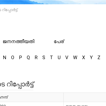
പ്പോർട്ട്
ജനനത്തീയതി
പേര്
N
O
P
Q
R
S
T
U
V
W
X
Y
Z
ിപ്പോർട്ട്
ന്ദ്