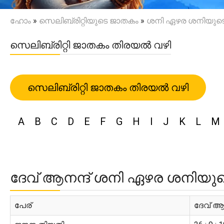
ഹോം
»
സെലിബ്രിറ്റിയുടെ ജാതകം
»
ശനി ഏഴര ശനിയുടെ റി
സെലിബ്രിറ്റി ജാതകം തിരയൽ വഴി
സെലിബ്രിറ്റി ജാതകം തിരയൽ വഴി
A
B
C
D
E
F
G
H
I
J
K
L
M
ദേവ് ആനന്ദ് ശനി ഏഴര ശനിയുടെ റ
പേര്
ദേവ് ആന