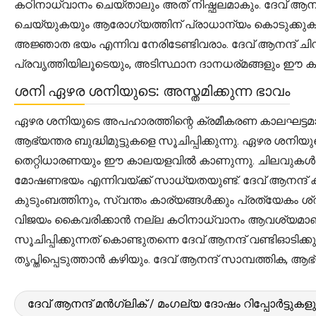
കഠിനാധ്വാനം ചെയ്താലും അത് നിഷ്ഫലമാകും. ദേവ് ആനന
ചെയ്യുകയും ആരോഗ്യത്തിന് പ്രാധാന്യം കൊടുക്കുകയു
അജ്ഞാത ഭയം എന്നിവ നേരിടേണ്ടിവരാം. ദേവ് ആനന്ദ് ചിന്
പ്രവൃത്തിയിലൂടെയും, അടിസ്ഥാന ദാനധര്മങ്ങളും ഈ കാലഘ
ശനി ഏഴര ശനിയുടെ: അസ്തമിക്കുന്ന ഭാവം
ഏഴര ശനിയുടെ അപഹാരത്തിന്റെ ക്രമീകരണ കാലഘട്ടമാണ് ഇ
ആഭ്യന്തര ബുദ്ധിമുട്ടുകളെ സൂചിപ്പിക്കുന്നു. ഏഴര ശന
തെറ്റിധാരണയും ഈ കാലയളവിൽ കാണുന്നു. ചിലവുകൾ കൂ
മോഷണഭയം എന്നിവയ്ക്ക് സാധ്യതയുണ്ട്. ദേവ് ആനന്ദ്
കുടുംബത്തിനും, സ്വന്തം കാര്യങ്ങൾക്കും പ്രത്യേകം ശ്
വിജയം കൈവരിക്കാൻ നല്ല കഠിനാധ്വാനം ആവശ്യമാണ്
സൂചിപ്പിക്കുന്നത് കൊണ്ടുതന്നെ ദേവ് ആനന്ദ് വണ്ടിഓടി
തൃപ്തിപ്പെടുത്താൻ കഴിയും. ദേവ് ആനന്ദ് സാമ്പത്തി
ദേവ് ആനന്ദ് മൻഗ്ലിക് / മംഗല്യ ദോഷം റിപ്പോർട്ടുകളു