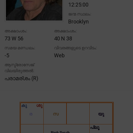
12:25:00
ജന്മ സ്ഥലം:
Brooklyn
അക്ഷാംശം:
അക്ഷാംശം:
73 W 56
40 N 38
സമയ മണ്ഡലം:
വിവരങ്ങളുടെ ഉറവിടം:
-5
Web
ആസ്ട്രോസേജ്
വിലയിരുത്തൽ:
പരാമര്ശം (R)