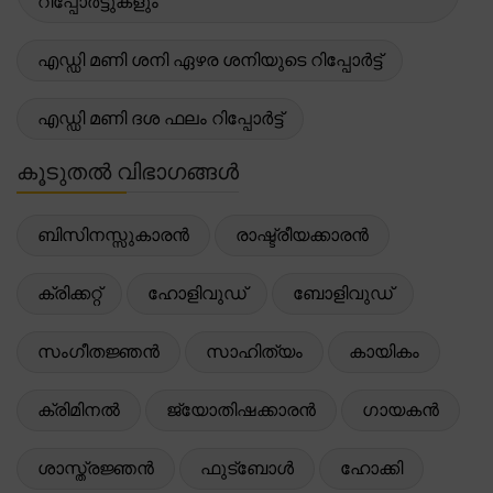
റിപ്പോർട്ടുകളും
എഡ്ഡി മണി ശനി ഏഴര ശനിയുടെ റിപ്പോർട്ട്
എഡ്ഡി മണി ദശ ഫലം റിപ്പോർട്ട്
കൂടുതൽ വിഭാഗങ്ങൾ
ബിസിനസ്സുകാരൻ
രാഷ്ട്രീയക്കാരൻ
ക്രിക്കറ്റ്
ഹോളിവുഡ്
ബോളിവുഡ്
സംഗീതജ്ഞൻ
സാഹിത്യം
കായികം
ക്രിമിനൽ
ജ്യോതിഷക്കാരൻ
ഗായകൻ
ശാസ്ത്രജ്ഞൻ
ഫുട്ബോൾ
ഹോക്കി