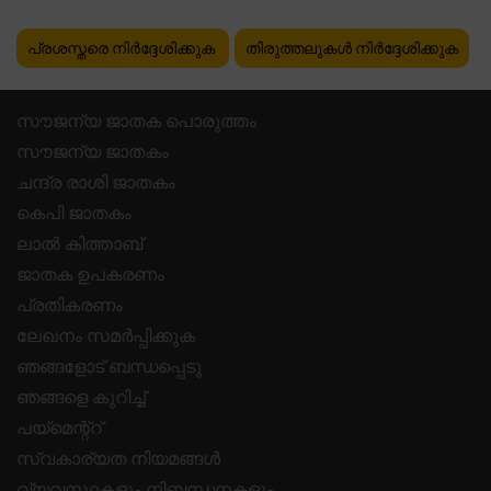
പ്രശസ്തരെ നിർദ്ദേശിക്കുക
തിരുത്തലുകൾ നിർദ്ദേശിക്കുക
സൗജന്യ ജാതക പൊരുത്തം
സൗജന്യ ജാതകം
ചന്ദ്ര രാശി ജാതകം
കെപി ജാതകം
ലാൽ കിത്താബ്
ജാതക ഉപകരണം
പ്രതികരണം
ലേഖനം സമർപ്പിക്കുക
ഞങ്ങളോട് ബന്ധപ്പെടു
ഞങ്ങളെ കുറിച്ച്
പയ്മെന്റ്റ്
സ്വകാര്യത നിയമങ്ങൾ
വ്യവസ്ഥകളും നിബന്ധനകളും