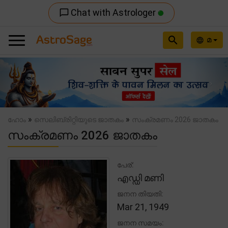
Chat with Astrologer
chat_bubble_outline
search
മ
language
Previous
Nex
»
»
ഹോം
സെലിബ്രിറ്റിയുടെ ജാതകം
സംക്രമണം 2026 ജാതകം
സംക്രമണം 2026 ജാതകം
പേര്:
എഡ്ഡി മണി
ജനന തിയതി:
Mar 21, 1949
ജനന സമയം: