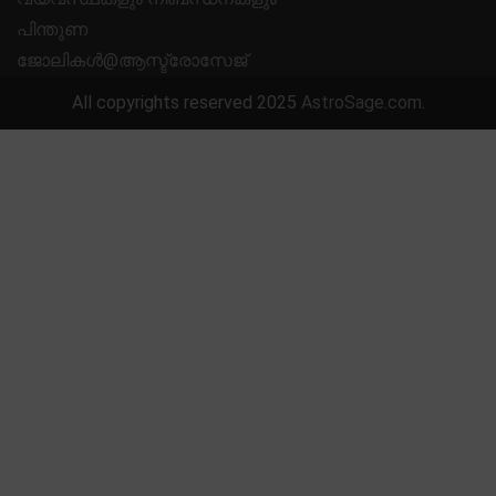
പിന്തുണ
ജോലികൾ@ആസ്ട്രോസേജ്
All copyrights reserved 2025
AstroSage.com
.