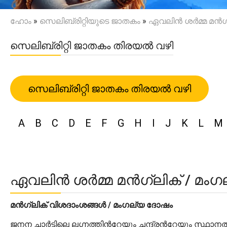
ഹോം
»
സെലിബ്രിറ്റിയുടെ ജാതകം
»
ഏവലിൻ ശർമ്മ മൻഗ്ല
സെലിബ്രിറ്റി ജാതകം തിരയൽ വഴി
സെലിബ്രിറ്റി ജാതകം തിരയൽ വഴി
A
B
C
D
E
F
G
H
I
J
K
L
M
ഏവലിൻ ശർമ്മ മൻഗ്ലിക് / മംഗല
മൻഗ്ലിക് വിശദാംശങ്ങൾ / മംഗല്യ ദോഷം
ജനന ചാർട്ടിലെ ലഗ്നത്തിന്‍റേയും ചന്ദ്രന്‍റേയും സ്ഥാന