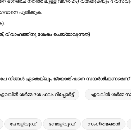
ഞ്ച് നിറത്തിലുള്ള വിഗ്രഹം) വയ്ക്കുകയും ദിവസവും 
ഗവാനെ പൂജിക്കുക.
).
്, വിവാഹത്തിനു ശേഷം ചെയ്യാവുന്നത്)
 നിങ്ങൾ ഏതെങ്കിലും ജ്യോതിഷനെ സന്ദർശിക്കണമെന്ന് ഞങ്
ഏവലിൻ ശർമ്മ ദശ ഫലം റിപ്പോർട്ട്
ഏവലിൻ ശർമ്മ സ
ഹോളിവുഡ്
ബോളിവുഡ്
സംഗീതജ്ഞൻ