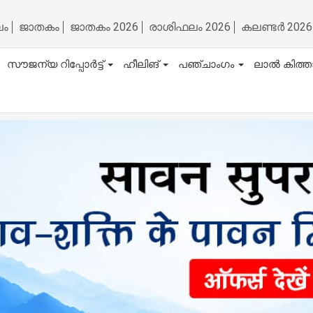
ലം
ജാതകം
ജാതകം 2026
രാശിഫലം 2026
കലണ്ടർ 2026
സൗജന്യ റിപ്പോർട്ട്
ഹീലിങ്
പഞ്ചാംഗം
ലാൽ കിത്ത