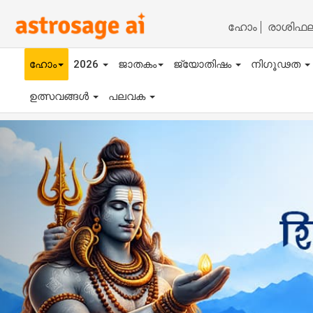
ഹോം
രാശിഫ
ഹോം
2026
ജാതകം
ജ്യോതിഷം
നിഗൂഢത
ഉത്സവങ്ങൾ
പലവക
Previous