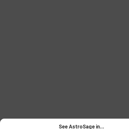
See AstroSage in...