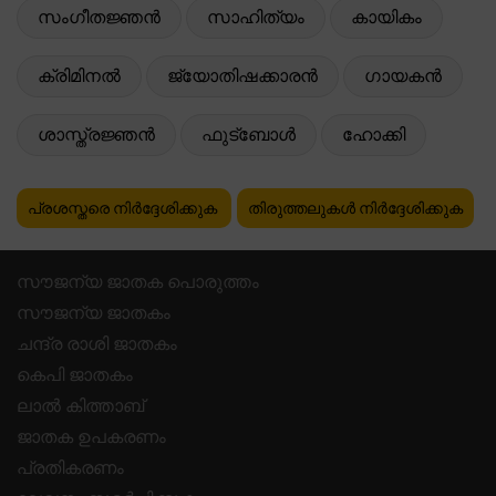
സംഗീതജ്ഞൻ
സാഹിത്യം
കായികം
ക്രിമിനൽ
ജ്യോതിഷക്കാരൻ
ഗായകൻ
ശാസ്ത്രജ്ഞൻ
ഫുട്ബോൾ
ഹോക്കി
പ്രശസ്തരെ നിർദ്ദേശിക്കുക
തിരുത്തലുകൾ നിർദ്ദേശിക്കുക
സൗജന്യ ജാതക പൊരുത്തം
സൗജന്യ ജാതകം
ചന്ദ്ര രാശി ജാതകം
കെപി ജാതകം
ലാൽ കിത്താബ്
ജാതക ഉപകരണം
പ്രതികരണം