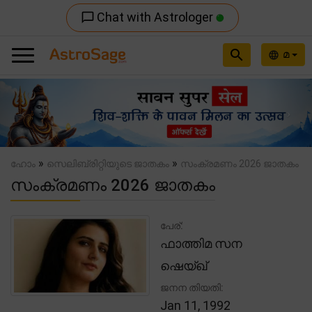
Chat with Astrologer
chat_bubble_outline
search
മ
language
Previous
Nex
»
»
ഹോം
സെലിബ്രിറ്റിയുടെ ജാതകം
സംക്രമണം 2026 ജാതകം
സംക്രമണം 2026 ജാതകം
പേര്:
ഫാത്തിമ സന
ഷെയ്ഖ്
ജനന തിയതി:
Jan 11, 1992