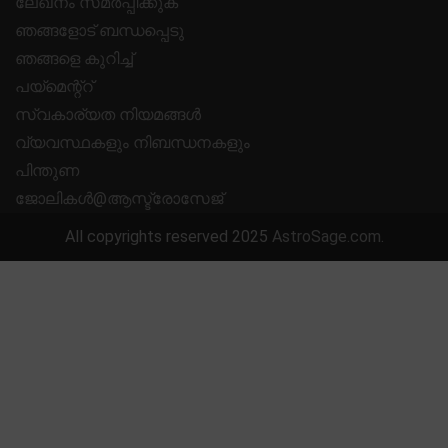
ലേഖനം സമർപ്പിക്കുക
ഞങ്ങളോട് ബന്ധപ്പെടു
ഞങ്ങളെ കുറിച്ച്
പയ്മെന്റ്റ്
സ്വകാര്യത നിയമങ്ങൾ
വ്യവസ്ഥകളും നിബന്ധനകളും
പിന്തുണ
ജോലികൾ@ആസ്ട്രോസേജ്
All copyrights reserved 2025
AstroSage.com
.