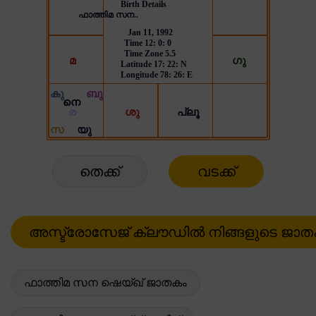
തെക്ക്
വടക്ക്
ഫാത്തിമ സന ഷെയ്ഖ് ജാതകം