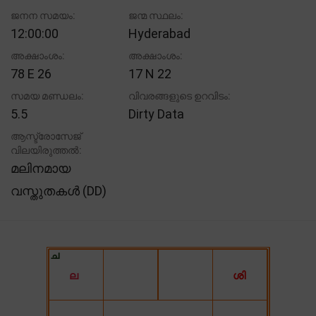
ജനന സമയം:
ജന്മ സ്ഥലം:
12:00:00
Hyderabad
അക്ഷാംശം:
അക്ഷാംശം:
78 E 26
17 N 22
സമയ മണ്ഡലം:
വിവരങ്ങളുടെ ഉറവിടം:
5.5
Dirty Data
ആസ്ട്രോസേജ്
വിലയിരുത്തൽ:
മലിനമായ
വസ്തുതകൾ (DD)