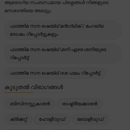
ആരോഗ്യ സംബന്ധമായ പ്രശ്നങ്ങൾ നിങ്ങളുടെ
മനശാന്തിയെ അലട്ടും.
ഫാത്തിമ സന ഷെയ്ഖ് മൻഗ്ലിക് / മംഗല്യ
ദോഷം റിപ്പോർട്ടുകളും
ഫാത്തിമ സന ഷെയ്ഖ് ശനി ഏഴര ശനിയുടെ
റിപ്പോർട്ട്
ഫാത്തിമ സന ഷെയ്ഖ് ദശ ഫലം റിപ്പോർട്ട്
കൂടുതൽ വിഭാഗങ്ങൾ
ബിസിനസ്സുകാരൻ
രാഷ്ട്രീയക്കാരൻ
ക്രിക്കറ്റ്
ഹോളിവുഡ്
ബോളിവുഡ്