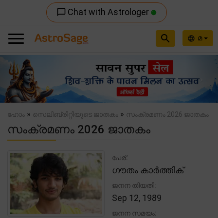
Chat with Astrologer
chat_bubble_outline
search
മ
language
Previous
Nex
»
»
ഹോം
സെലിബ്രിറ്റിയുടെ ജാതകം
സംക്രമണം 2026 ജാതകം
സംക്രമണം 2026 ജാതകം
പേര്:
ഗൗതം കാർത്തിക്
ജനന തിയതി:
Sep 12, 1989
ജനന സമയം: