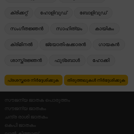
ക്രിക്കറ്റ്
ഹോളിവുഡ്
ബോളിവുഡ്
സംഗീതജ്ഞൻ
സാഹിത്യം
കായികം
ക്രിമിനൽ
ജ്യോതിഷക്കാരൻ
ഗായകൻ
ശാസ്ത്രജ്ഞൻ
ഫുട്ബോൾ
ഹോക്കി
പ്രശസ്തരെ നിർദ്ദേശിക്കുക
തിരുത്തലുകൾ നിർദ്ദേശിക്കുക
സൗജന്യ ജാതക പൊരുത്തം
സൗജന്യ ജാതകം
ചന്ദ്ര രാശി ജാതകം
കെപി ജാതകം
ലാൽ കിത്താബ്