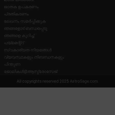
ജാതക ഉപകരണം
പ്രതികരണം
ലേഖനം സമർപ്പിക്കുക
ഞങ്ങളോട് ബന്ധപ്പെടു
ഞങ്ങളെ കുറിച്ച്
പയ്മെന്റ്റ്
സ്വകാര്യത നിയമങ്ങൾ
വ്യവസ്ഥകളും നിബന്ധനകളും
പിന്തുണ
ജോലികൾ@ആസ്ട്രോസേജ്
All copyrights reserved 2025
AstroSage.com
.