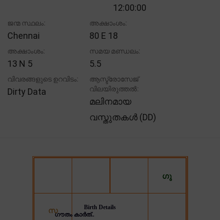
12:00:00
ജന്മ സ്ഥലം:
അക്ഷാംശം:
Chennai
80 E 18
അക്ഷാംശം:
സമയ മണ്ഡലം:
13 N 5
5.5
വിവരങ്ങളുടെ ഉറവിടം:
ആസ്ട്രോസേജ്
വിലയിരുത്തൽ:
Dirty Data
മലിനമായ
വസ്തുതകൾ (DD)