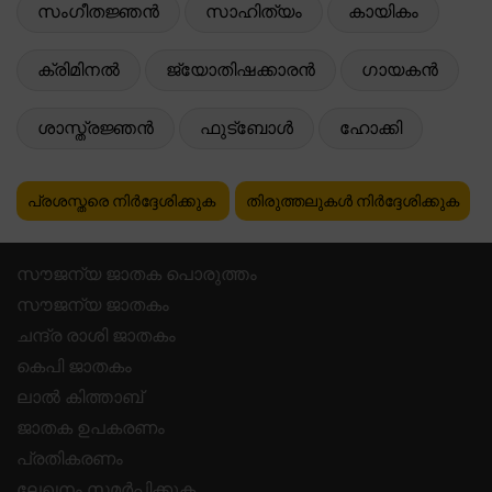
സംഗീതജ്ഞൻ
സാഹിത്യം
കായികം
ക്രിമിനൽ
ജ്യോതിഷക്കാരൻ
ഗായകൻ
ശാസ്ത്രജ്ഞൻ
ഫുട്ബോൾ
ഹോക്കി
പ്രശസ്തരെ നിർദ്ദേശിക്കുക
തിരുത്തലുകൾ നിർദ്ദേശിക്കുക
സൗജന്യ ജാതക പൊരുത്തം
സൗജന്യ ജാതകം
ചന്ദ്ര രാശി ജാതകം
കെപി ജാതകം
ലാൽ കിത്താബ്
ജാതക ഉപകരണം
പ്രതികരണം
ലേഖനം സമർപ്പിക്കുക