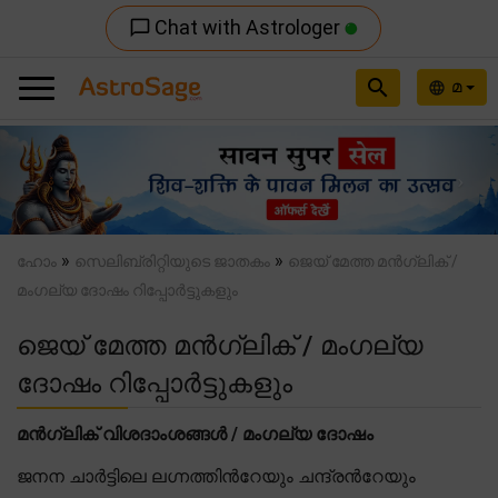
Chat with Astrologer
chat_bubble_outline
search
മ
language
Previous
Nex
»
»
ഹോം
സെലിബ്രിറ്റിയുടെ ജാതകം
ജെയ് മേത്ത മൻഗ്ലിക് /
മംഗല്യ ദോഷം റിപ്പോർട്ടുകളും
ജെയ് മേത്ത മൻഗ്ലിക് / മംഗല്യ
ദോഷം റിപ്പോർട്ടുകളും
മൻഗ്ലിക് വിശദാംശങ്ങൾ / മംഗല്യ ദോഷം
ജനന ചാർട്ടിലെ ലഗ്നത്തിന്‍റേയും ചന്ദ്രന്‍റേയും