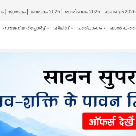
ലം
ജാതകം
ജാതകം 2026
രാശിഫലം 2026
കലണ്ടർ 2026
സൗജന്യ റിപ്പോർട്ട്
ഹീലിങ്
പഞ്ചാംഗം
ലാൽ കിത്ത