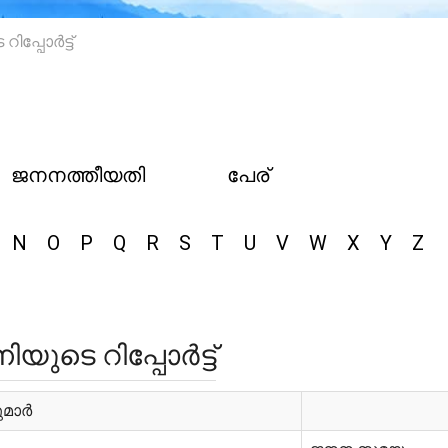
പ്പോർട്ട്
ജനനത്തീയതി
പേര്
N
O
P
Q
R
S
T
U
V
W
X
Y
Z
ുടെ റിപ്പോർട്ട്
ുമാർ