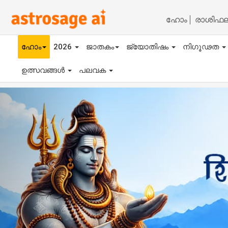
ഹോം
രാശിഫ
ഹോം
2026
ജാതകം
ജ്യോതിഷം
നിഗൂഢത
ഉത്സവങ്ങൾ
പലവക
Previous