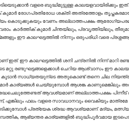
നേടിയെടുക്കാൻ വളരെ ബുദ്ധിമുട്ടുള്ള കാലയളവായിരിക്കും
് കുമാർ രോഗപ്രതിരോധ ശക്തി അത്രത്തോളം തൃപ്തകരമായിര
 കൊടുക്കുകയും വേണം അല്ലാത്തപക്ഷം ആരോഗ്യപരമായി ഒര
. കാർത്തിക് കുമാർ ചിന്തയിലും, പ്രവൃത്തിയിലും, തീരുമാ
്ങളും ഈ കാലഘട്ടത്തിൽ നിന്നും ഒരുപരിധി വരെ പ്രശ്നങ്ങ
ത്. ഈ കാലഘട്ടത്തിൽ ശനി ചന്ദ്രനിൽ നിന്ന് മാറി രണ്ടാ
ിയുടെ മറ്റു രണ്ടുഘട്ടങ്ങളെക്കാൾ ചെറിയ ആശ്വാസം ഈ കാലയള
ടാൻ സാധ്യതയുന്ടെ അതുകൊണ്ട് തന്നെ ചില നിയന്ത്രണങ്
ുമാർ കാര്യങ്ങൾ ചെയ്യുമ്പോൾ ആശങ്ക കാണുമെങ്കിലും അ
രദ്ധചെലുത്തേണ്ടത് ആവശ്യമാണ് അല്ലാത്തപക്ഷം പിന്നീട് അത
, എങ്കിലും ഫലം വളരെ സാവധാനവും വൈകിയും മാത്രമേ
ിഓടിക്കുമ്പോൾ പ്രത്യേക ശ്രദ്ധ ആവശ്യമാണ്. മദ്യം, മത്സ്
 സാമ്പത്തിക, ആഭ്യന്തര കാര്യങ്ങളിൽ ബുദ്ധിപൂർവമായ ഇട