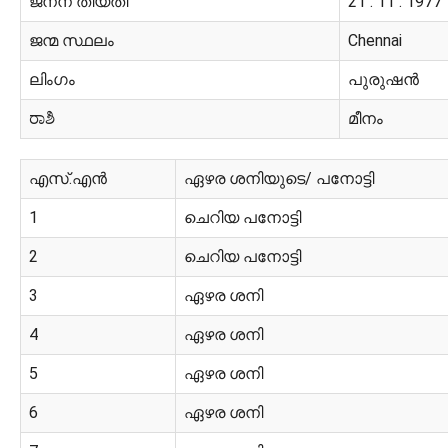
ജനന തിയതി
21 : 11 : 1977
ജന്മ സ്ഥലം
Chennai
ലിംഗം
പുരുഷൻ
ರಾಶಿ
മീനം
എസ്.എൻ
ഏഴര ശനിയുടെ/ പനോട്ടി
1
ചെറിയ പനോട്ടി
2
ചെറിയ പനോട്ടി
3
ഏഴര ശനി
4
ഏഴര ശനി
5
ഏഴര ശനി
6
ഏഴര ശനി