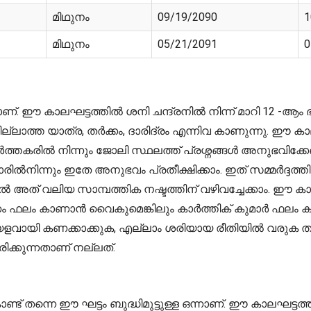
മിഥുനം
09/19/2090
1
മിഥുനം
05/21/2091
0
്. ഈ കാലഘട്ടത്തിൽ ശനി ചന്ദ്രനിൽ നിന്ന് മാറി 12 -ആ
്ലാത്ത യാത്ര, തർക്കം, ദാരിദ്രം എന്നിവ കാണുന്നു. ഈ കാ
വർത്തകരിൽ നിന്നും ജോലി സ്ഥലത്ത് പ്രശ്നങ്ങൾ അനുഭവിക്
ിൽനിന്നും ഇതേ അനുഭവം പ്രതീക്ഷിക്കാം. ഇത് സമ്മർദ്ദത്ത
കിൽ അത് വലിയ സാമ്പത്തിക നഷ്ടത്തിന് വഴിവച്ചേക്കാം.
 ഫലം കാണാൻ വൈകുമെങ്കിലും കാർത്തിക് കുമാർ ഫലം ക
യളവായി കണക്കാക്കുക, എല്ലാം ശരിയായ രീതിയിൽ വരുക തന
്കുന്നതാണ് നല്ലത്.
് തന്നെ ഈ ഘട്ടം ബുദ്ധിമുട്ടുള്ള ഒന്നാണ്. ഈ കാലഘട്ടത