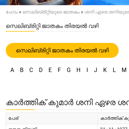
ഹോം
»
സെലിബ്രിറ്റിയുടെ ജാതകം
»
ശനി ഏഴര ശനിയുടെ റി
സെലിബ്രിറ്റി ജാതകം തിരയൽ വഴി
സെലിബ്രിറ്റി ജാതകം തിരയൽ വഴി
A
B
C
D
E
F
G
H
I
J
K
L
M
കാർത്തിക് കുമാർ ശനി ഏഴര ശനിയ
പേര്
കാർത്തിക് ക