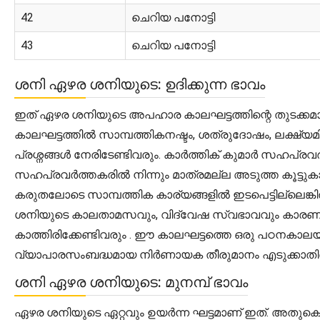
42
ചെറിയ പനോട്ടി
43
ചെറിയ പനോട്ടി
ശനി ഏഴര ശനിയുടെ: ഉദിക്കുന്ന ഭാവം
ഇത് ഏഴര ശനിയുടെ അപഹാര കാലഘട്ടത്തിന്റെ തുടക്കമാണ
കാലഘട്ടത്തിൽ സാമ്പത്തികനഷ്ടം, ശത്രുദോഷം, ലക്ഷ്യമില
പ്രശ്നങ്ങൾ നേരിടേണ്ടിവരും. കാർത്തിക് കുമാർ സഹപ്ര
സഹപ്രവർത്തകരിൽ നിന്നും മാത്രമല്ല അടുത്ത കൂട്ടുകാര
കരുതലോടെ സാമ്പത്തിക കാര്യങ്ങളിൽ ഇടപെട്ടില്ലെങ്
ശനിയുടെ കാലതാമസവും, വിദ്വേഷ സ്വഭാവവും കാരണം
കാത്തിരിക്കേണ്ടിവരും . ഈ കാലഘട്ടത്തെ ഒരു പഠനകാല
വ്യാപാരസംബദ്ധമായ നിർണായക തീരുമാനം എടുക്കാതിരിക
ശനി ഏഴര ശനിയുടെ: മുനമ്പ് ഭാവം
ഏഴര ശനിയുടെ ഏറ്റവും ഉയർന്ന ഘട്ടമാണ് ഇത്. അതുകൊണ്ട