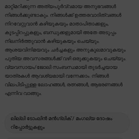
മാറ്റിമറിക്കുന്ന അത്യപൂർവ്വമായ അനുഭവങ്ങൾ
നിങ്ങൾക്കുണ്ടാകും. നിങ്ങൾക്ക് ഉത്തരവാദിത്വങ്ങൾ
നിറവേറ്റുവാൻ കഴിയുകയും മാതാപിതാക്കളും,
കൂടപ്പിറപ്പുകളും, ബന്ധുക്കളുമായി അതേ അടുപ്പം
നിലനിർത്തുവാൻ കഴിയുകയും ചെയ്യും.
ആശയവിനിമയവും ചർച്ചകളും അനുകൂലമാവുകയും
പുതിയ അവസരങ്ങൾക്ക് വഴി ഒരുക്കുകയും ചെയ്യും.
വ്യവസായം/ജോലി സംബന്ധമായി തുടർച്ചയായ
യാത്രകൾ ആവശ്യമായി വന്നേക്കാം. നിങ്ങൾ
വിലപിടിപ്പുള്ള ലോഹങ്ങൾ, രത്നങ്ങൾ, ആഭരണങ്ങൾ
എന്നിവ വാങ്ങും.
ലില്ലി ടോംലിൻ മൻഗ്ലിക് / മംഗല്യ ദോഷം
റിപ്പോർട്ടുകളും