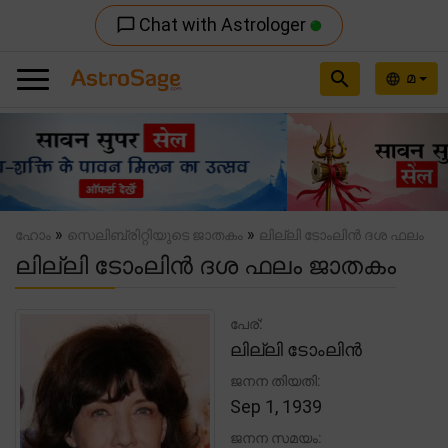
Chat with Astrologer
chat_bubble_outline
search
മ
language
Previous
Nex
»
»
ഹോം
സെലിബ്രിറ്റിയുടെ ജാതകം
ലില്ലി ടോംലിൻ ദശ ഫലം
ലില്ലി ടോംലിൻ ദശ ഫലം ജാതകം
പേര്:
ലില്ലി ടോംലിൻ
ജനന തിയതി:
Sep 1, 1939
ജനന സമയം: