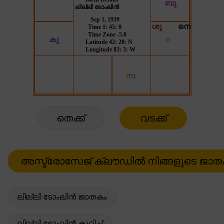
തെക്ക്
വടക്ക്
ലില്ലി ടോംലിൻ ജാതകം
ലില്ലി ടോംലിൻ കുറിച്ച്