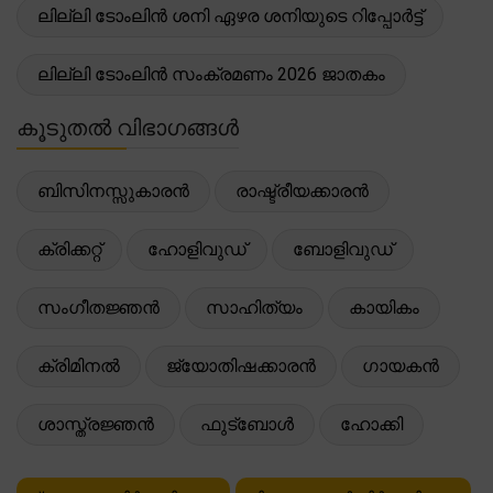
ലില്ലി ടോംലിൻ ശനി ഏഴര ശനിയുടെ റിപ്പോർട്ട്
ലില്ലി ടോംലിൻ സംക്രമണം 2026 ജാതകം
കൂടുതൽ വിഭാഗങ്ങൾ
ബിസിനസ്സുകാരൻ
രാഷ്ട്രീയക്കാരൻ
ക്രിക്കറ്റ്
ഹോളിവുഡ്
ബോളിവുഡ്
സംഗീതജ്ഞൻ
സാഹിത്യം
കായികം
ക്രിമിനൽ
ജ്യോതിഷക്കാരൻ
ഗായകൻ
ശാസ്ത്രജ്ഞൻ
ഫുട്ബോൾ
ഹോക്കി