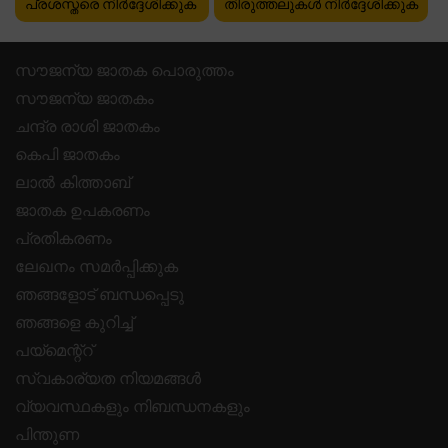
പ്രശസ്തരെ നിർദ്ദേശിക്കുക
തിരുത്തലുകൾ നിർദ്ദേശിക്കുക
സൗജന്യ ജാതക പൊരുത്തം
സൗജന്യ ജാതകം
ചന്ദ്ര രാശി ജാതകം
കെപി ജാതകം
ലാൽ കിത്താബ്
ജാതക ഉപകരണം
പ്രതികരണം
ലേഖനം സമർപ്പിക്കുക
ഞങ്ങളോട് ബന്ധപ്പെടു
ഞങ്ങളെ കുറിച്ച്
പയ്മെന്റ്റ്
സ്വകാര്യത നിയമങ്ങൾ
വ്യവസ്ഥകളും നിബന്ധനകളും
പിന്തുണ