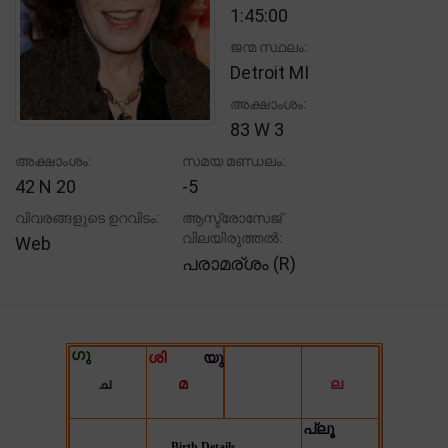
1:45:00
ജന്മ സ്ഥലം:
Detroit MI
അക്ഷാംശം:
83 W 3
അക്ഷാംശം:
സമയ മണ്ഡലം:
42 N 20
-5
വിവരങ്ങളുടെ ഉറവിടം:
ആസ്ട്രോസേജ്
വിലയിരുത്തൽ:
Web
പരാമര്ശം (R)