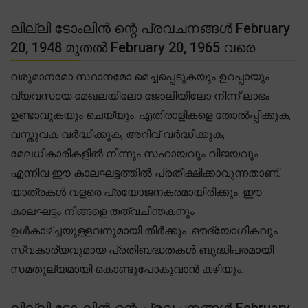
ലില്ലി ടോംലിൻ ന്റെ പ്രവചനങ്ങൾ February
20, 1948 മുതൽ February 20, 1965 വരെ
വരുമാനമോ സ്ഥാനമോ മെച്ചപ്പെടുകയും ഉറപ്പായും
വ്യവസായ മേഖലയിലോ ജോലിയിലോ നിന്ന് ലാഭം
ഉണ്ടാവുകയും ചെയ്യും. എതിരാളികളെ തോൽപ്പിക്കുക,
വസ്തുവക വർദ്ധിക്കുക, അറിവ് വർദ്ധിക്കുക,
മേലധികാരികളിൽ നിന്നും സഹായവും വിജയവും
എന്നിവ ഈ കാലഘട്ടത്തിൽ പ്രതീക്ഷിക്കാവുന്നതാണ്.
യാത്രകൾ വളരെ പ്രയോജനകരമായിരിക്കും. ഈ
കാലഘട്ടം നിങ്ങളെ തത്വചിന്തകനും
ഉൾകാഴ്ച്ചയുള്ളവനുമായി തീർക്കും. ഔദ്യോഗികവും
സ്വകാര്യവുമായ പ്രതിബദ്ധതകൾ ബുദ്ധിപരമായി
സമതുല്യമായി കൊണ്ടുപോകുവാൻ കഴിയും.
ലില്ലി ടോംലിൻ ന്റെ പ്രവചനങ്ങൾ February