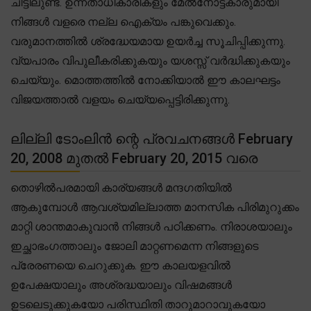
ചീട്ടിലുണ്ട്. ഉന്നതാധികാരികളും മേൽനോട്ടകാരുമായി
നിങ്ങൾ വളരെ നല്ല ഐക്യം പങ്കുവെക്കും.
വരുമാനത്തിൽ ശ്രദ്ധേയമായ ഉയർച്ച സൂചിപ്പിക്കുന്നു.
വ്യപാരം വിപുലീകരിക്കുകയും യശസ്സ് വർദ്ധിക്കുകയും
ചെയ്യും. മൊത്തത്തിൽ നോക്കിയാൽ ഈ കാലഘട്ടം
വിജയത്താൽ വളയം ചെയ്യപ്പെട്ടിരിക്കുന്നു.
ലില്ലി ടോംലിൻ ന്റെ പ്രവചനങ്ങൾ February
20, 2008 മുതൽ February 20, 2015 വരെ
തൊഴിൽപരമായി കാര്യങ്ങൾ മന്ദഗതിയിൽ
ആകുമ്പോൾ ആവശ്യമില്ലാത്ത മാനസിക പിരിമുറുക്കം
മാറ്റി ശാന്തമാകുവാൻ നിങ്ങൾ പഠിക്കണം. നിരാശയാലും
ഇച്ഛാഭംഗത്താലും ജോലി മാറ്റണമെന്ന നിങ്ങളുടെ
പ്രേരണയെ ചെറുക്കുക. ഈ കാലയളവിൽ
ഉപേക്ഷയാലും അശ്രദ്ധയാലും വിഷമങ്ങൾ
ഉടലെടുക്കുകയോ പരിസ്ഥിതി താറുമാറാവുകയോ