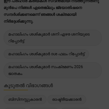
ഈ പരിഹാര ക്രിയകൾ സ്വന്തമായി നടത്തുന്നതിനു
മുൻപേ നിങ്ങൾ ഏതെങ്കിലും ജ്യോതിഷനെ
സന്ദർശിക്കണമെന്ന് ഞങ്ങൾ ശക്തമായി
നിർദ്ദേശിക്കുന്നു.
മഹാലിംഗം ശശികുമാർ ശനി ഏഴര ശനിയുടെ
റിപ്പോർട്ട്
മഹാലിംഗം ശശികുമാർ ദശ ഫലം റിപ്പോർട്ട്
മഹാലിംഗം ശശികുമാർ സംക്രമണം 2026
ജാതകം
കൂടുതൽ വിഭാഗങ്ങൾ
ബിസിനസ്സുകാരൻ
രാഷ്ട്രീയക്കാരൻ