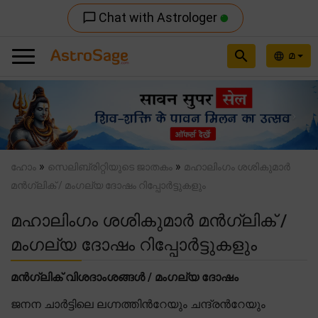
Chat with Astrologer
chat_bubble_outline
search
മ
language
Previous
Nex
»
»
ഹോം
സെലിബ്രിറ്റിയുടെ ജാതകം
മഹാലിംഗം ശശികുമാർ
മൻഗ്ലിക് / മംഗല്യ ദോഷം റിപ്പോർട്ടുകളും
മഹാലിംഗം ശശികുമാർ മൻഗ്ലിക് /
മംഗല്യ ദോഷം റിപ്പോർട്ടുകളും
മൻഗ്ലിക് വിശദാംശങ്ങൾ / മംഗല്യ ദോഷം
ജനന ചാർട്ടിലെ ലഗ്നത്തിന്‍റേയും ചന്ദ്രന്‍റേയും