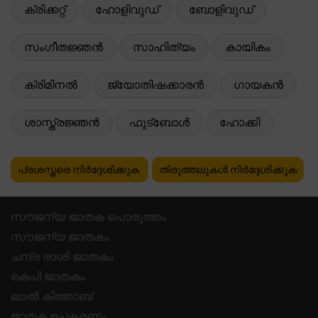
ക്രിക്കറ്റ്
ഹോളിവുഡ്
ബോളിവുഡ്
സംഗീതജ്ഞൻ
സാഹിത്യം
കായികം
ക്രിമിനൽ
ജ്യോതിഷക്കാരൻ
ഗായകൻ
ശാസ്ത്രജ്ഞൻ
ഫുട്ബോൾ
ഹോക്കി
പ്രശസ്തരെ നിർദ്ദേശിക്കുക
തിരുത്തലുകൾ നിർദ്ദേശിക്കുക
സൗജന്യ ജാതക പൊരുത്തം
സൗജന്യ ജാതകം
ചന്ദ്ര രാശി ജാതകം
കെപി ജാതകം
ലാൽ കിത്താബ്
ജാതക ഉപകരണം